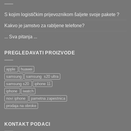
S kojim logističkim prijevoznikom šaljete svoje pakete ?
Kakvo je jamstvo za rabljene telefone?
... Sva pitanja ...
PREGLEDAVATI PROIZVODE
apple
huawei
samsung
samsung s20 ultra
samsung s20
iphone 11
iphone
iwatch
novi iphone
pametna zapestnica
prodaja na obroke
KONTAKT PODACI