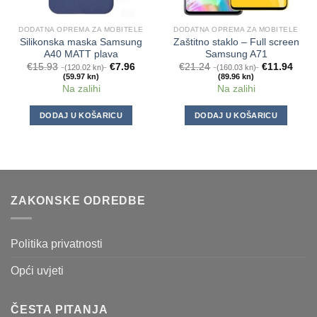
DODATNA OPREMA ZA MOBITELE
DODATNA OPREMA ZA MOBITELE
Silikonska maska Samsung
Zaštitno staklo – Full screen
A40 MATT plava
Samsung A71
€
15.93
€
7.96
€
21.24
€
11.94
(120.02 kn)
(160.03 kn)
(59.97 kn)
(89.96 kn)
Na zalihi
Na zalihi
DODAJ U KOŠARICU
DODAJ U KOŠARICU
ZAKONSKE ODREDBE
Politika privatnosti
Opći uvjeti
ČESTA PITANJA