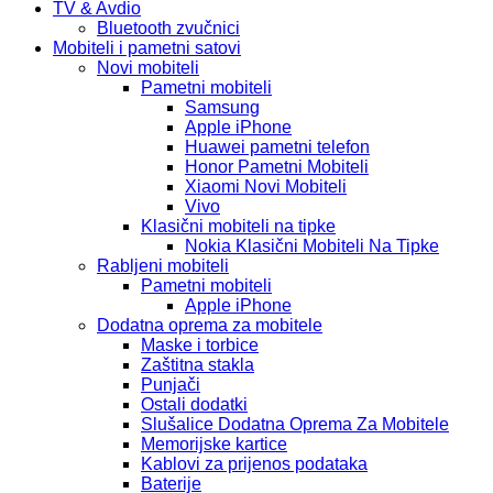
TV & Avdio
Bluetooth zvučnici
Mobiteli i pametni satovi
Novi mobiteli
Pametni mobiteli
Samsung
Apple iPhone
Huawei pametni telefon
Honor Pametni Mobiteli
Xiaomi Novi Mobiteli
Vivo
Klasični mobiteli na tipke
Nokia Klasični Mobiteli Na Tipke
Rabljeni mobiteli
Pametni mobiteli
Apple iPhone
Dodatna oprema za mobitele
Maske i torbice
Zaštitna stakla
Punjači
Ostali dodatki
Slušalice Dodatna Oprema Za Mobitele
Memorijske kartice
Kablovi za prijenos podataka
Baterije