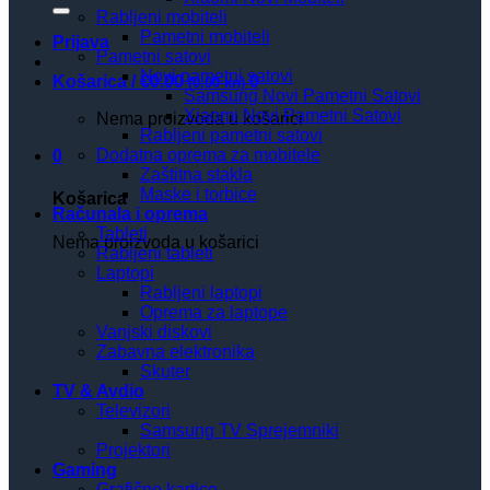
Rabljeni mobiteli
Pametni mobiteli
Prijava
Pametni satovi
Novi pametni satovi
Košarica /
€
0.00
0
(0.00 kn)
Samsung Novi Pametni Satovi
Xiaomi Novi Pametni Satovi
Nema proizvoda u košarici
Rabljeni pametni satovi
Dodatna oprema za mobitele
0
Zaštitna stakla
Maske i torbice
Košarica
Računala i oprema
Tableti
Nema proizvoda u košarici
Rabljeni tableti
Laptopi
Rabljeni laptopi
Oprema za laptope
Vanjski diskovi
Zabavna elektronika
Skuter
TV & Avdio
Televizori
Samsung TV Sprejemniki
Projektori
Gaming
Grafične kartice