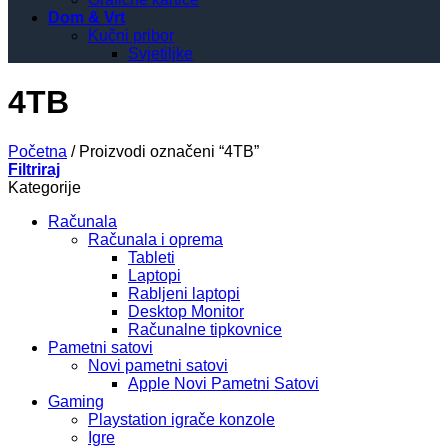
Dom & Vrt
Kučni pribor
Svjetiljke
4TB
Početna
/
Proizvodi označeni “4TB”
Filtriraj
Kategorije
Računala
Računala i oprema
Tableti
Laptopi
Rabljeni laptopi
Desktop Monitor
Računalne tipkovnice
Pametni satovi
Novi pametni satovi
Apple Novi Pametni Satovi
Gaming
Playstation igrače konzole
Igre