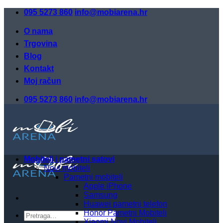
Skip
095 5273 860
info@mobiarena.hr
to
content
O nama
Trgovina
Blog
Kontakt
Moj račun
095 5273 860
info@mobiarena.hr
Mobiteli i pametni satovi
Novi mobiteli
Pametni mobiteli
Apple iPhone
Samsung
Huawei pametni telefon
Honor Pametni Mobiteli
Pretraži:
Xiaomi Novi Mobiteli