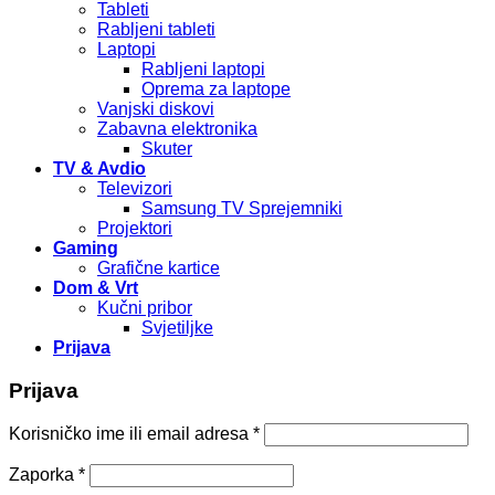
Tableti
Rabljeni tableti
Laptopi
Rabljeni laptopi
Oprema za laptope
Vanjski diskovi
Zabavna elektronika
Skuter
TV & Avdio
Televizori
Samsung TV Sprejemniki
Projektori
Gaming
Grafične kartice
Dom & Vrt
Kučni pribor
Svjetiljke
Prijava
Prijava
Korisničko ime ili email adresa
*
Zaporka
*