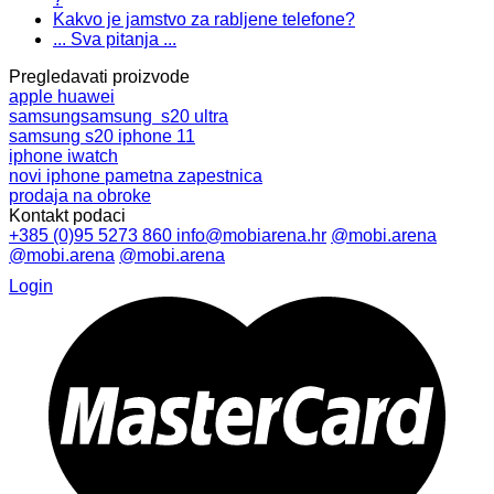
Kakvo je jamstvo za rabljene telefone?
... Sva pitanja ...
Pregledavati proizvode
apple
huawei
samsung
samsung s20 ultra
samsung s20
iphone 11
iphone
iwatch
novi iphone
pametna zapestnica
prodaja na obroke
Kontakt podaci
+385 (0)95 5273 860
info@mobiarena.hr
@mobi.arena
@mobi.arena
@mobi.arena
Login