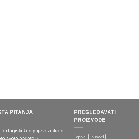
STA PITANJA
PREGLEDAVATI
PROIZVODE
jim logističkim prijevoznikom
apple
huawei
ete svoje pakete ?