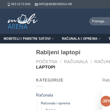
Skip
095 5273 860
INFO@MOBIARENA.HR
to
content
Pretraži:
MOBITELI I PAMETNI SATOVI
RAČUNALA I OPREMA
Rabljeni laptopi
POČETNA
/
RAČUNALA
/
RAČUN
LAPTOPI
KATEGORIJE
Rabl
Računala
-30
Računala i oprema