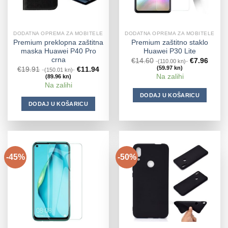
DODATNA OPREMA ZA MOBITELE
DODATNA OPREMA ZA MOBITELE
Premium preklopna zaštitna
Premium zaštitno staklo
maska Huawei P40 Pro
Huawei P30 Lite
crna
€
14.60
€
7.96
(110.00 kn)
(59.97 kn)
€
19.91
€
11.94
(150.01 kn)
Na zalihi
(89.96 kn)
Na zalihi
DODAJ U KOŠARICU
DODAJ U KOŠARICU
-45%
-50%