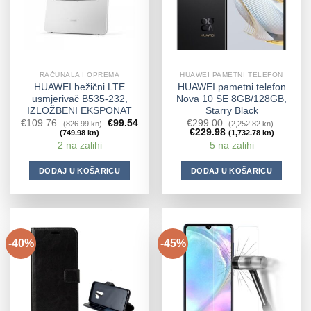
RAČUNALA I OPREMA
HUAWEI PAMETNI TELEFON
HUAWEI bežični LTE
HUAWEI pametni telefon
usmjerivač B535-232,
Nova 10 SE 8GB/128GB,
IZLOŽBENI EKSPONAT
Starry Black
€
109.76
€
99.54
€
299.00
(826.99 kn)
(2,252.82 kn)
€
229.98
(749.98 kn)
(1,732.78 kn)
2 na zalihi
5 na zalihi
DODAJ U KOŠARICU
DODAJ U KOŠARICU
-40%
-45%