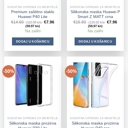
DODATNA OPREMA ZA MOBITELE
DODATNA OPREMA ZA MOBITELE
Premium zaštitno staklo
Silikonska maska Huawei P
Huawei P40 Lite
Smart Z MATT crna
€
14.60
€
7.96
€
15.93
€
7.96
(110.00 kn)
(120.02 kn)
(59.97 kn)
(59.97 kn)
Na zalihi
Na zalihi
DODAJ U KOŠARICU
DODAJ U KOŠARICU
-50%
-50%
DODATNA OPREMA ZA MOBITELE
DODATNA OPREMA ZA MOBITELE
Silikonska maska prozirna
Silikonska maska prozirna