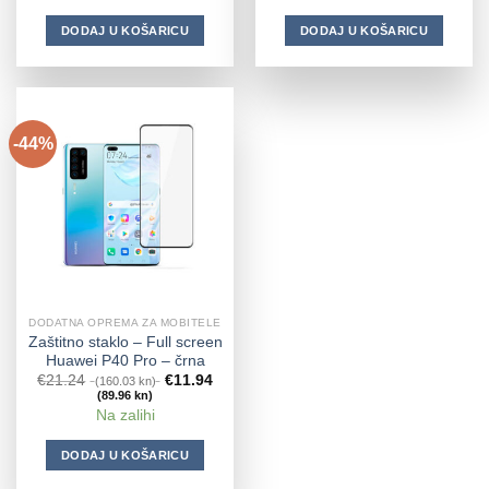
DODAJ U KOŠARICU
DODAJ U KOŠARICU
-44%
DODATNA OPREMA ZA MOBITELE
Zaštitno staklo – Full screen
Huawei P40 Pro – črna
€
21.24
€
11.94
(160.03 kn)
(89.96 kn)
Na zalihi
DODAJ U KOŠARICU