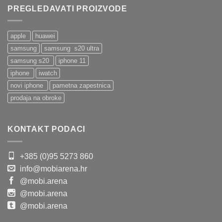
PREGLEDAVATI PROIZVODE
apple
huawei
samsung
samsung s20 ultra
samsung s20
iphone 11
iphone
iwatch
novi iphone
pametna zapestnica
prodaja na obroke
KONTAKT PODACI
+385 (0)95 5273 860
info@mobiarena.hr
@mobi.arena
@mobi.arena
@mobi.arena