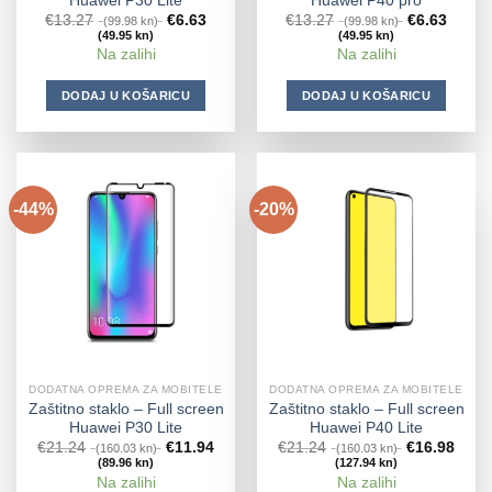
Huawei P30 Lite
Huawei P40 pro
€
13.27
€
6.63
€
13.27
€
6.63
(99.98 kn)
(99.98 kn)
(49.95 kn)
(49.95 kn)
Na zalihi
Na zalihi
DODAJ U KOŠARICU
DODAJ U KOŠARICU
-44%
-20%
DODATNA OPREMA ZA MOBITELE
DODATNA OPREMA ZA MOBITELE
Zaštitno staklo – Full screen
Zaštitno staklo – Full screen
Huawei P30 Lite
Huawei P40 Lite
€
21.24
€
11.94
€
21.24
€
16.98
(160.03 kn)
(160.03 kn)
(89.96 kn)
(127.94 kn)
Na zalihi
Na zalihi