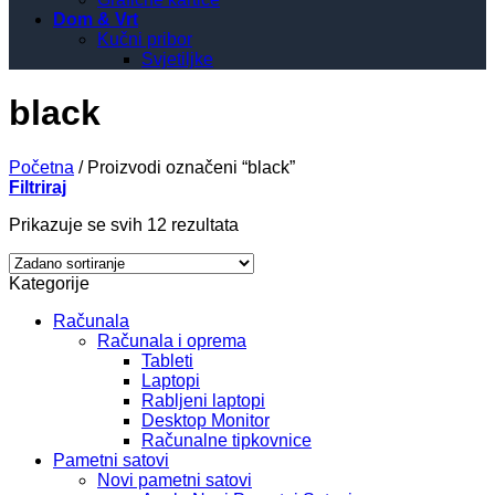
Dom & Vrt
Kučni pribor
Svjetiljke
black
Početna
/
Proizvodi označeni “black”
Filtriraj
Prikazuje se svih 12 rezultata
Kategorije
Računala
Računala i oprema
Tableti
Laptopi
Rabljeni laptopi
Desktop Monitor
Računalne tipkovnice
Pametni satovi
Novi pametni satovi