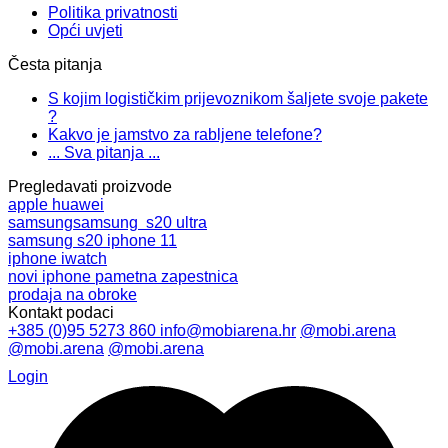
Politika privatnosti
Opći uvjeti
Česta pitanja
S kojim logističkim prijevoznikom šaljete svoje pakete
?
Kakvo je jamstvo za rabljene telefone?
... Sva pitanja ...
Pregledavati proizvode
apple
huawei
samsung
samsung s20 ultra
samsung s20
iphone 11
iphone
iwatch
novi iphone
pametna zapestnica
prodaja na obroke
Kontakt podaci
+385 (0)95 5273 860
info@mobiarena.hr
@mobi.arena
@mobi.arena
@mobi.arena
Login