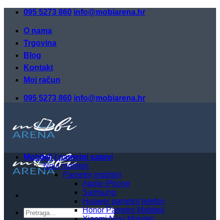
Skip
095 5273 860
info@mobiarena.hr
to
content
O nama
Trgovina
Blog
Kontakt
Moj račun
095 5273 860
info@mobiarena.hr
Mobiteli i pametni satovi
Novi mobiteli
Pametni mobiteli
Apple iPhone
Samsung
Huawei pametni telefon
Honor Pametni Mobiteli
Pretraži:
Xiaomi Novi Mobiteli