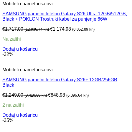
Mobiteli i pametni satovi
SAMSUNG pametni telefon Galaxy S26 Ultra 12GB/512GB,
Black + POKLON Trostruki kabel za punjenje 66W
€
1,717.00
€
1,174.98
(12,936.74 kn)
(8,852.89 kn)
Na zalihi
Dodaj u košaricu
-32%
Mobiteli i pametni satovi
SAMSUNG pametni telefon Galaxy S26+ 12GB/256GB,
Black
€
1,249.00
€
848.98
(9,410.59 kn)
(6,396.64 kn)
2 na zalihi
Dodaj u košaricu
-35%