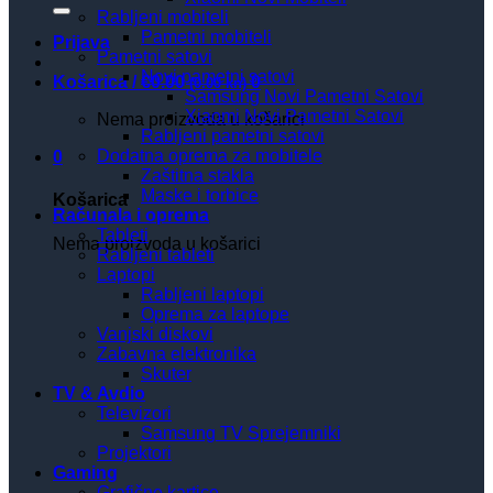
Rabljeni mobiteli
Pametni mobiteli
Prijava
Pametni satovi
Novi pametni satovi
Košarica /
€
0.00
0
(0.00 kn)
Samsung Novi Pametni Satovi
Xiaomi Novi Pametni Satovi
Nema proizvoda u košarici
Rabljeni pametni satovi
Dodatna oprema za mobitele
0
Zaštitna stakla
Maske i torbice
Košarica
Računala i oprema
Tableti
Nema proizvoda u košarici
Rabljeni tableti
Laptopi
Rabljeni laptopi
Oprema za laptope
Vanjski diskovi
Zabavna elektronika
Skuter
TV & Avdio
Televizori
Samsung TV Sprejemniki
Projektori
Gaming
Grafične kartice