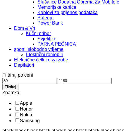
Slušalice Dodatna Oprema Za Mobitele
Memorijske kartice
Kablovi za prijenos podataka
Baterije
Power Bank
Dom & Vrt
Kučni pribor
Svjetiljke
PARNA PEĆNICA
sport i slobodno vrijeme
Električni romobili
Električne četkice za zube
Depilatori
Filtriraj po ceni
Filtriraj
Znamka
Apple
Honor
Nokia
Samsung
black black black black black black black black black black