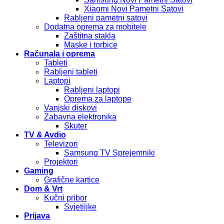
Xiaomi Novi Pametni Satovi
Rabljeni pametni satovi
Dodatna oprema za mobitele
Zaštitna stakla
Maske i torbice
Računala i oprema
Tableti
Rabljeni tableti
Laptopi
Rabljeni laptopi
Oprema za laptope
Vanjski diskovi
Zabavna elektronika
Skuter
TV & Avdio
Televizori
Samsung TV Sprejemniki
Projektori
Gaming
Grafične kartice
Dom & Vrt
Kučni pribor
Svjetiljke
Prijava