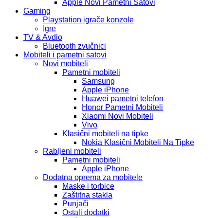
Apple Novi Pametni Satovi
Gaming
Playstation igrače konzole
Igre
TV & Avdio
Bluetooth zvučnici
Mobiteli i pametni satovi
Novi mobiteli
Pametni mobiteli
Samsung
Apple iPhone
Huawei pametni telefon
Honor Pametni Mobiteli
Xiaomi Novi Mobiteli
Vivo
Klasični mobiteli na tipke
Nokia Klasični Mobiteli Na Tipke
Rabljeni mobiteli
Pametni mobiteli
Apple iPhone
Dodatna oprema za mobitele
Maske i torbice
Zaštitna stakla
Punjači
Ostali dodatki