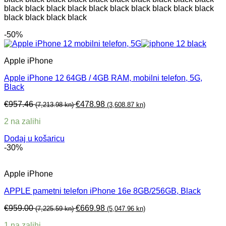
black black black black black black black black black black
black black black black
-50%
Apple iPhone
Apple iPhone 12 64GB / 4GB RAM, mobilni telefon, 5G,
Black
€
957.46
€
478.98
(7,213.98 kn)
(3,608.87 kn)
2 na zalihi
Dodaj u košaricu
-30%
Apple iPhone
APPLE pametni telefon iPhone 16e 8GB/256GB, Black
€
959.00
€
669.98
(7,225.59 kn)
(5,047.96 kn)
1 na zalihi