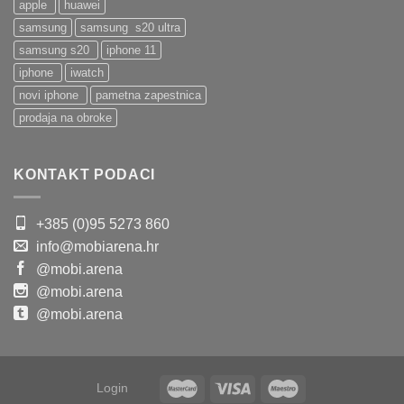
apple
huawei
samsung
samsung s20 ultra
samsung s20
iphone 11
iphone
iwatch
novi iphone
pametna zapestnica
prodaja na obroke
KONTAKT PODACI
+385 (0)95 5273 860
info@mobiarena.hr
@mobi.arena
@mobi.arena
@mobi.arena
Login