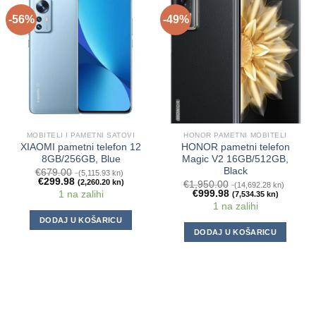
-56%
-49%
MOBITELI I PAMETNI SATOVI
HONOR PAMETNI MOBITELI
XIAOMI pametni telefon 12
HONOR pametni telefon
8GB/256GB, Blue
Magic V2 16GB/512GB,
Black
€
679.00
(5,115.93 kn)
€
299.98
(2,260.20 kn)
€
1,950.00
(14,692.28 kn)
€
999.98
1 na zalihi
(7,534.35 kn)
1 na zalihi
DODAJ U KOŠARICU
DODAJ U KOŠARICU