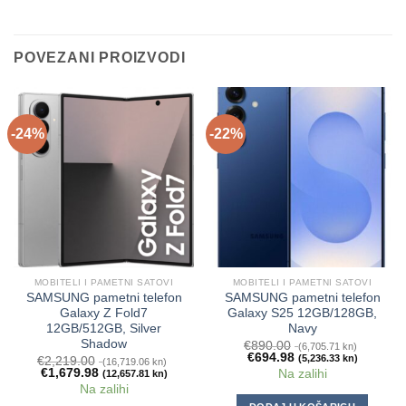
POVEZANI PROIZVODI
-24%
-22%
MOBITELI I PAMETNI SATOVI
MOBITELI I PAMETNI SATOVI
SAMSUNG pametni telefon
SAMSUNG pametni telefon
Galaxy Z Fold7
Galaxy S25 12GB/128GB,
12GB/512GB, Silver
Navy
Shadow
€
890.00
(6,705.71 kn)
€
694.98
(5,236.33 kn)
€
2,219.00
(16,719.06 kn)
€
1,679.98
Na zalihi
(12,657.81 kn)
Na zalihi