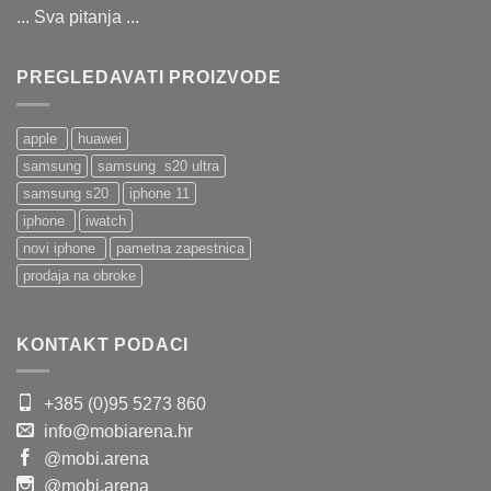
... Sva pitanja ...
PREGLEDAVATI PROIZVODE
apple
huawei
samsung
samsung s20 ultra
samsung s20
iphone 11
iphone
iwatch
novi iphone
pametna zapestnica
prodaja na obroke
KONTAKT PODACI
+385 (0)95 5273 860
info@mobiarena.hr
@mobi.arena
@mobi.arena