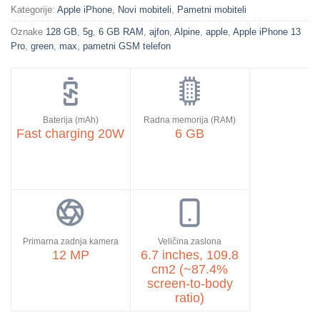
Kategorije:
Apple iPhone
,
Novi mobiteli
,
Pametni mobiteli
Oznake
128 GB
,
5g
,
6 GB RAM
,
ajfon
,
Alpine
,
apple
,
Apple iPhone 13
Pro
,
green
,
max
,
pametni GSM telefon
Baterija (mAh)
Radna memorija (RAM)
Fast charging 20W
6 GB
Primarna zadnja kamera
Veličina zaslona
12 MP
6.7 inches, 109.8
cm2 (~87.4%
screen-to-body
ratio)