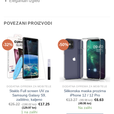
Elegantan izgled
POVEZANI PROIZVODI
-32%
-50%
DODATNA OPREMA ZA MOBITELE
DODATNA OPREMA ZA MOBITELE
Staklo Full screen UV za
Silikonska maska prozirna
Samsung Galaxy S9,
iPhone 12 / 12 Pro
zaštitno, kaljeno
€
13.27
€
6.63
(99.98 kn)
(49.95 kn)
€
25.22
€
17.25
(190.02 kn)
Na zalihi
(129.97 kn)
1 na zalihi