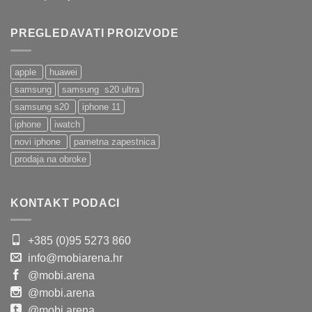
PREGLEDAVATI PROIZVODE
apple
huawei
samsung
samsung s20 ultra
samsung s20
iphone 11
iphone
iwatch
novi iphone
pametna zapestnica
prodaja na obroke
KONTAKT PODACI
+385 (0)95 5273 860
info@mobiarena.hr
@mobi.arena
@mobi.arena
@mobi.arena