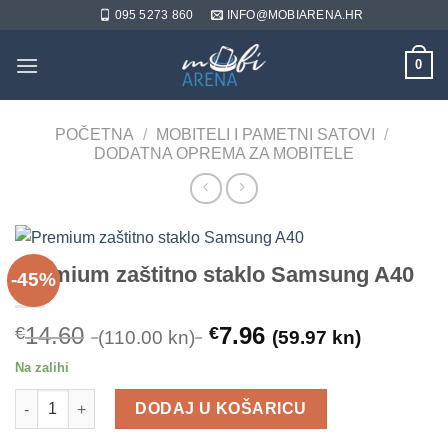
Skip
095 5273 860
INFO@MOBIARENA.HR
to
content
0
POČETNA
/
MOBITELI I PAMETNI SATOVI
/
DODATNA OPREMA ZA MOBITELE
Premium zaštitno staklo Samsung A40
-45%
14.60
7.96
€
€
(110.00 kn)
(59.97 kn)
Na zalihi
Premium zaštitno staklo Samsung A40 količina
DODAJ U KOŠARICU