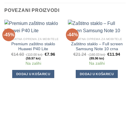
POVEZANI PROIZVODI
-45%
-44%
DODATNA OPREMA ZA MOBITELE
DODATNA OPREMA ZA MOBITELE
Premium zaštitno staklo
Zaštitno staklo – Full screen
Huawei P40 Lite
Samsung Note 10 crna
€
14.60
€
7.96
€
21.24
€
11.94
(110.00 kn)
(160.03 kn)
(59.97 kn)
(89.96 kn)
Na zalihi
Na zalihi
DODAJ U KOŠARICU
DODAJ U KOŠARICU