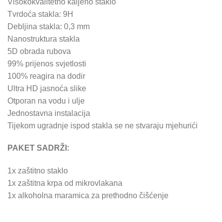
Visokokvalitetno kaljeno staklo
Tvrdoća stakla: 9H
Debljina stakla: 0,3 mm
Nanostruktura stakla
5D obrada rubova
99% prijenos svjetlosti
100% reagira na dodir
Ultra HD jasnoća slike
Otporan na vodu i ulje
Jednostavna instalacija
Tijekom ugradnje ispod stakla se ne stvaraju mjehurići
PAKET SADRŽI:
1x zaštitno staklo
1x zaštitna krpa od mikrovlakana
1x alkoholna maramica za prethodno čišćenje