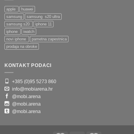
apple
huawei
samsung
samsung s20 ultra
samsung s20
iphone 11
iphone
iwatch
novi iphone
pametna zapestnica
prodaja na obroke
KONTAKT PODACI
+385 (0)95 5273 860
info@mobiarena.hr
@mobi.arena
@mobi.arena
@mobi.arena