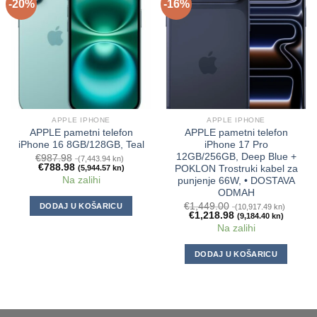
-20%
-16%
APPLE IPHONE
APPLE IPHONE
APPLE pametni telefon
APPLE pametni telefon
iPhone 16 8GB/128GB, Teal
iPhone 17 Pro
12GB/256GB, Deep Blue +
€
987.98
(7,443.94 kn)
€
788.98
(5,944.57 kn)
POKLON Trostruki kabel za
Na zalihi
punjenje 66W, • DOSTAVA
ODMAH
€
1,449.00
DODAJ U KOŠARICU
(10,917.49 kn)
€
1,218.98
(9,184.40 kn)
Na zalihi
DODAJ U KOŠARICU