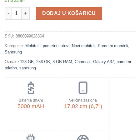
2 na zalihi
SAMSUNG pametni telefon Galaxy A37 6GB/128GB, Charcoal kol
DODAJ U KOŠARICU
SKU:
8806099028364
Kategorije:
Mobiteli i pametni satovi
,
Novi mobiteli
,
Pametni mobiteli
,
Samsung
Oznake
128 GB
,
256 GB
,
8 GB RAM
,
Charcoal
,
Galaxy A37
,
pametni
telefon
,
samsung
Baterija (mAh)
Veličina zaslona
5000 mAH
17,02 cm (6,7")