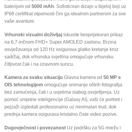
baterijom od
5000 mAh
. Sofisticiran dizajn u bijeloj boji uz
IP68 certifikat otpornosti čini ga idealnim partnerom za sve
vaše avanture.
Vrhunski vizualni doživljaj
Iskusite besprijekoran prikaz
na 6,7-inčnom FHD+ Super AMOLED zaslonu. Brzina
osvježavanja od 120 Hz osigurava glatko kretanje kroz
sadržaj, dok vrhunska svjetlina omogućuje vrhunsku
čitljivost čak i na izravnom suncu.
Kamera za svaku situaciju
Glavna kamera od
50 MP s
OIS tehnologijom
omogućuje snimanje oštrih fotografija
bez zamućenja, čak i u uvjetima slabog osvjetljenja. Uz
pomoć umjetne inteligencije (Galaxy AI), vaši će portreti i
pejzaži izgledati profesionalno uz minimalan trud, dok
prednja kamera osigurava kristalno čiste video pozive.
Dugovječnost i povezanost
Uz podršku za 5G mrežu i