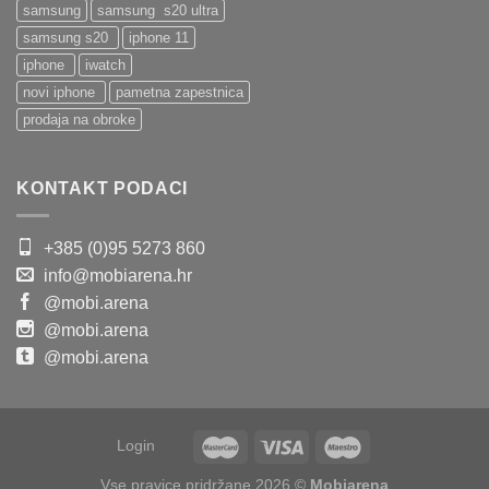
samsung
samsung s20 ultra
samsung s20
iphone 11
iphone
iwatch
novi iphone
pametna zapestnica
prodaja na obroke
KONTAKT PODACI
+385 (0)95 5273 860
info@mobiarena.hr
@mobi.arena
@mobi.arena
@mobi.arena
Login
Vse pravice pridržane 2026 ©
Mobiarena