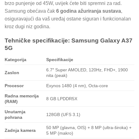
brzo punjenje od 45W, uvijek ćete biti spremni za rad.
Samsung obećava čak
6 godina ažuriranja sustava
,
osiguravajući da vaš uređaj ostane siguran i funkcionalan
kroz dugi niz godina.
Tehničke specifikacije: Samsung Galaxy A37
5G
Kategorija
Specifikacije
6.7″ Super AMOLED, 120Hz, FHD+, 1900
Zaslon
nita (peak)
Procesor
Exynos 1480 (4 nm), Octa-core
Radna memorija
8 GB LPDDR5X
(RAM)
Unutarnja
128GB (UFS 3.1)
pohrana
50 MP (glavna, OIS) + 8 MP (ultra-široka) +
Zadnja kamera
5 MP (makro)