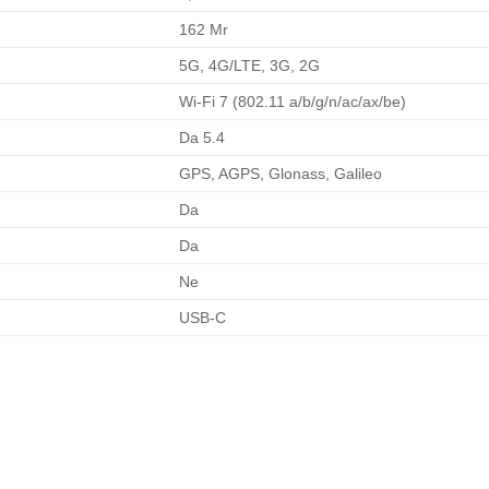
162 Mr
5G, 4G/LTE, 3G, 2G
Wi-Fi 7 (802.11 a/b/g/n/ac/ax/be)
Da 5.4
GPS, AGPS, Glonass, Galileo
Da
Da
Ne
USB-C