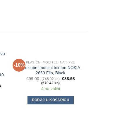
KLASIČNI MOBITELI NA TIPKE
-10%
-29%
Preklopni mobilni telefon NOKIA
2660 Flip, Black
10
€
99.00
€
88.98
(745.92 kn)
(670.42 kn)
8
4 na zalihi
DODAJ U KOŠARICU
MOBITELI I PA