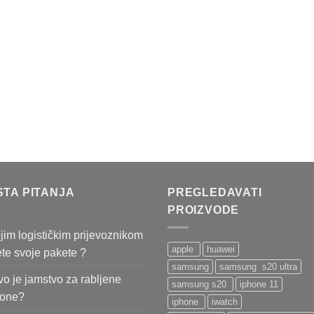
STA PITANJA
PREGLEDAVATI
PROIZVODE
jim logističkim prijevoznikom
apple
huawei
ete svoje pakete ?
samsung
samsung s20 ultra
o je jamstvo za rabljene
samsung s20
iphone 11
fone?
iphone
iwatch