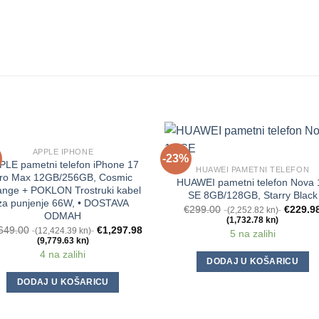
APPLE IPHONE
-23%
PLE pametni telefon iPhone 17
HUAWEI PAMETNI TELEFON
ro Max 12GB/256GB, Cosmic
HUAWEI pametni telefon Nova 
ange + POKLON Trostruki kabel
SE 8GB/128GB, Starry Black
za punjenje 66W, • DOSTAVA
€
299.00
€
229.9
(2,252.82 kn)
ODMAH
(1,732.78 kn)
649.00
€
1,297.98
(12,424.39 kn)
5 na zalihi
(9,779.63 kn)
4 na zalihi
DODAJ U KOŠARICU
DODAJ U KOŠARICU