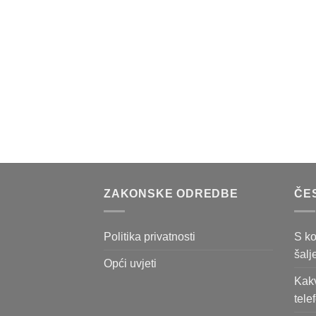
ZAKONSKE ODREDBE
ČE
Politika privatnosti
S ko
šalj
Opći uvjeti
Kakv
tele