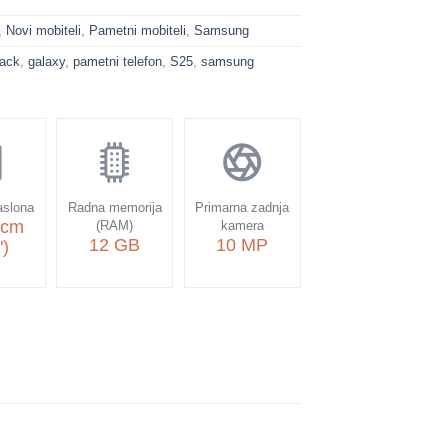
,
Novi mobiteli
,
Pametni mobiteli
,
Samsung
lack
,
galaxy
,
pametni telefon
,
S25
,
samsung
aslona
Radna memorija
Primarna zadnja
 cm
(RAM)
kamera
12 GB
10 MP
")