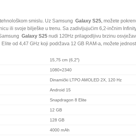
u tehnološkom smislu. Uz Samsung
Galaxy S25,
možete pokrenuti
ranicu ili svoje bilješke u trenu. Sa zadivljujućim 6,2-inčnim I
, Samsung
Galaxy S25
nudi 120Hz prilagodljivu brzinu osvježava
ite od 4,47 GHz koji podržava 12 GB RAM-a, možete jednostavn
15,75 cm (6,2″)
1080×2340
Dinamički LTPO AMOLED 2X, 120 Hz
Android 15
Snapdragon 8 Elite
12 GB
128 GB
4000 mAh