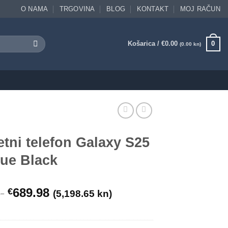
O NAMA
TRGOVINA
BLOG
KONTAKT
MOJ RAČUN
Košarica /
€
0.00
0
(0.00 kn)
i telefon Galaxy S25
ue Black
689.98
€
)
(5,198.65 kn)