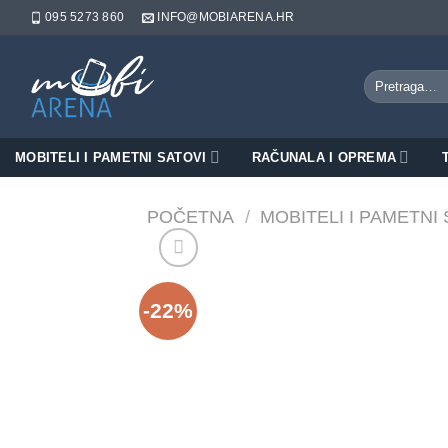
Skip
095 5273 860
INFO@MOBIARENA.HR
to
content
Pretraži:
MOBITELI I PAMETNI SATOVI
RAČUNALA I OPREMA
POČETNA
/
MOBITELI I PAMETNI
-22%