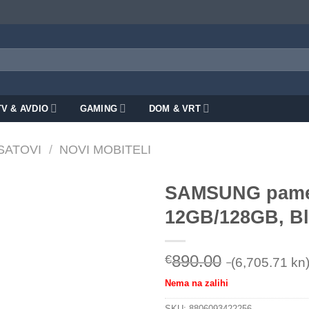
TV & AVDIO
GAMING
DOM & VRT
 SATOVI
/
NOVI MOBITELI
SAMSUNG pametn
12GB/128GB, Bl
890.00
€
(6,705.71 kn
Nema na zalihi
SKU:
8806093422256