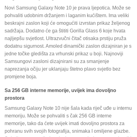
Novi Samsung Galaxy Note 10 je prava ljepotica. Može se
pohvaliti udobnim držanjem i laganim kućištem. Ima veliki
beskrajni zaslon koji će omogućiti izvrstan prikaz željenog
sadržaja. Dodatno će ga štititi Gorilla Glass 6 koje hvata
najljepšu svjetlost. Ultrazvučni čitač otisaka prstiju pruža
dodatnu sigurnost. Amoled dinamički zaslon dizajniran je s
jedne točke gledišta za vrhunski prikaz u boji. Najnoviji
Samsungovi zasloni dizajnirani su za smanjenje
naprezanja očiju jer uklanjaju štetno plavo svjetlo bez
promjene boja.
Sa 256 GB interne memorije, uvijek ima dovoljno
prostora
Samsung Galaxy Note 10 nije šala kada riječ uđe u internu
memoriju. Može se pohvaliti s čak 256 GB interne
memorije, tako da ćete uvijek imati dovoljno prostora za
pohranu svih svojih fotografija, snimaka I omiljene glazbe.