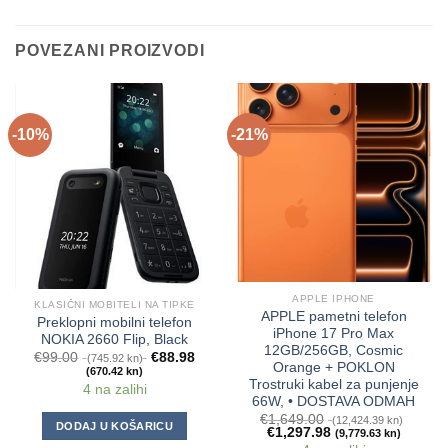
POVEZANI PROIZVODI
-10%
-21%
APPLE IPHONE
KLASIČNI MOBITELI NA TIPKE
APPLE pametni telefon
Preklopni mobilni telefon
iPhone 17 Pro Max
NOKIA 2660 Flip, Black
12GB/256GB, Cosmic
€
99.00
€
88.98
(745.92 kn)
Orange + POKLON
(670.42 kn)
Trostruki kabel za punjenje
4 na zalihi
66W, • DOSTAVA ODMAH
€
1,649.00
(12,424.39 kn)
DODAJ U KOŠARICU
€
1,297.98
(9,779.63 kn)