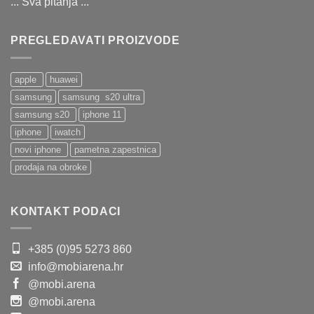
... Sva pitanja ...
PREGLEDAVATI PROIZVODE
apple
huawei
samsung
samsung s20 ultra
samsung s20
iphone 11
iphone
iwatch
novi iphone
pametna zapestnica
prodaja na obroke
KONTAKT PODACI
+385 (0)95 5273 860
info@mobiarena.hr
@mobi.arena
@mobi.arena