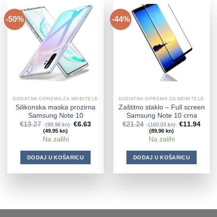
-50%
-44%
DODATNA OPREMA ZA MOBITELE
DODATNA OPREMA ZA MOBITELE
Silikonska maska prozirna
Zaštitno staklo – Full screen
Samsung Note 10
Samsung Note 10 crna
€
13.27
€
6.63
€
21.24
€
11.94
(99.98 kn)
(160.03 kn)
(49.95 kn)
(89.96 kn)
Na zalihi
Na zalihi
DODAJ U KOŠARICU
DODAJ U KOŠARICU