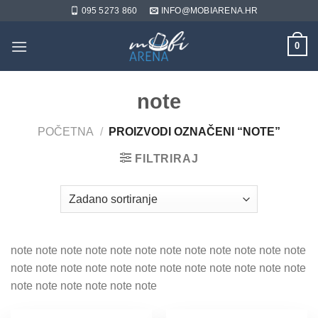
Skip
095 5273 860
INFO@MOBIARENA.HR
to
content
0
note
POČETNA
/
PROIZVODI OZNAČENI “NOTE”
FILTRIRAJ
note note note note note note note note note note note note
note note note note note note note note note note note note
note note note note note note