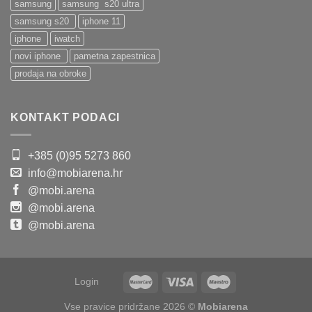
samsung
samsung s20 ultra
samsung s20
iphone 11
iphone
iwatch
novi iphone
pametna zapestnica
prodaja na obroke
KONTAKT PODACI
+385 (0)95 5273 860
info@mobiarena.hr
@mobi.arena
@mobi.arena
@mobi.arena
Login
Vse pravice pridržane 2026 ©
Mobiarena