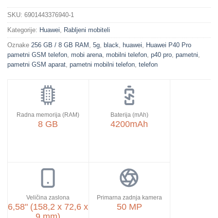
SKU:
6901443376940-1
Kategorije:
Huawei
,
Rabljeni mobiteli
Oznake
256 GB / 8 GB RAM
,
5g
,
black
,
huawei
,
Huawei P40 Pro
pametni GSM telefon
,
mobi arena
,
mobilni telefon
,
p40 pro
,
pametni
,
pametni GSM aparat
,
pametni mobilni telefon
,
telefon
Radna memorija (RAM)
Baterija (mAh)
8 GB
4200mAh
Veličina zaslona
Primarna zadnja kamera
6,58" (158,2 x 72,6 x
50 MP
9 mm)