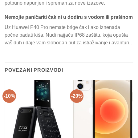
potpuno napunjen i spreman za nove izazove.
Nemojte paničariti čak ni u dodiru s vodom ili prašinom
Uz Huawei P40 Pro nemate brige čak i ako iznenada
počne padati kiša. Nudi najjaču IP68 zaštitu, koja opušta
vaš duh i daje vam slobodan put za istraživanje i avanturu.
POVEZANI PROIZVODI
-10%
-20%