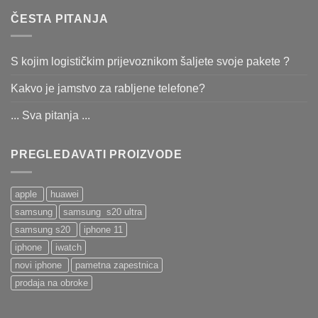
ČESTA PITANJA
S kojim logističkim prijevoznikom šaljete svoje pakete ?
Kakvo je jamstvo za rabljene telefone?
... Sva pitanja ...
PREGLEDAVATI PROIZVODE
apple
huawei
samsung
samsung s20 ultra
samsung s20
iphone 11
iphone
iwatch
novi iphone
pametna zapestnica
prodaja na obroke