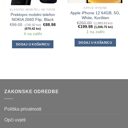
APPLE IPHONE
KLASIČNI MOBITELI NA TIPKE
Apple iPhone 12 64GB, 5G,
Preklopni mobilni telefon
White, Korišten
NOKIA 2660 Flip, Black
€
250.00
(1,883.63 kn)
€
99.00
€
88.98
(745.92 kn)
€
199.98
(1,506.75 kn)
(670.42 kn)
1 na zalihi
4 na zalihi
DODAJ U KOŠARICU
DODAJ U KOŠARICU
ZAKONSKE ODREDBE
Politika privatnosti
Opći uvjeti