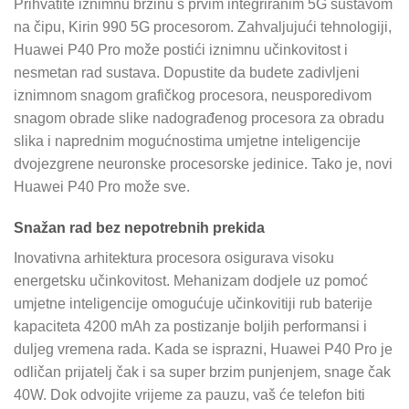
Prihvatite iznimnu brzinu s prvim integriranim 5G sustavom
na čipu, Kirin 990 5G procesorom. Zahvaljujući tehnologiji,
Huawei P40 Pro može postići iznimnu učinkovitost i
nesmetan rad sustava. Dopustite da budete zadivljeni
iznimnom snagom grafičkog procesora, neusporedivom
snagom obrade slike nadograđenog procesora za obradu
slika i naprednim mogućnostima umjetne inteligencije
dvojezgrene neuronske procesorske jedinice. Tako je, novi
Huawei P40 Pro može sve.
Snažan rad bez nepotrebnih prekida
Inovativna arhitektura procesora osigurava visoku
energetsku učinkovitost. Mehanizam dodjele uz pomoć
umjetne inteligencije omogućuje učinkovitiji rub baterije
kapaciteta 4200 mAh za postizanje boljih performansi i
duljeg vremena rada. Kada se isprazni, Huawei P40 Pro je
odličan prijatelj čak i sa super brzim punjenjem, snage čak
40W. Dok odvojite vrijeme za pauzu, vaš će telefon biti