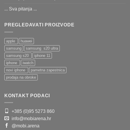
... Sva pitanja ...
PREGLEDAVATI PROIZVODE
apple
huawei
samsung
samsung s20 ultra
samsung s20
iphone 11
iphone
iwatch
novi iphone
pametna zapestnica
prodaja na obroke
KONTAKT PODACI
+385 (0)95 5273 860
info@mobiarena.hr
@mobi.arena