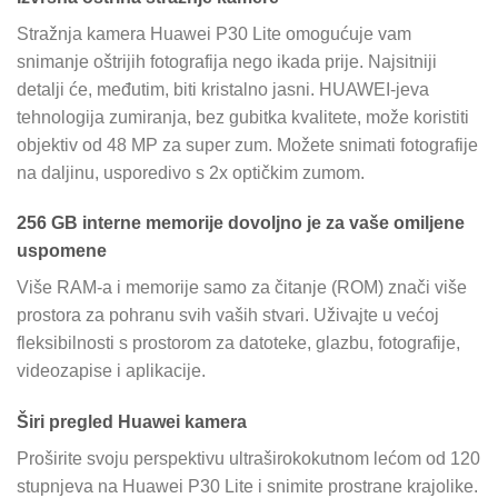
Stražnja kamera Huawei P30 Lite omogućuje vam
snimanje oštrijih fotografija nego ikada prije. Najsitniji
detalji će, međutim, biti kristalno jasni. HUAWEI-jeva
tehnologija zumiranja, bez gubitka kvalitete, može koristiti
objektiv od 48 MP za super zum. Možete snimati fotografije
na daljinu, usporedivo s 2x optičkim zumom.
256 GB interne memorije dovoljno je za vaše omiljene
uspomene
Više RAM-a i memorije samo za čitanje (ROM) znači više
prostora za pohranu svih vaših stvari. Uživajte u većoj
fleksibilnosti s prostorom za datoteke, glazbu, fotografije,
videozapise i aplikacije.
Širi pregled Huawei kamera
Proširite svoju perspektivu ultraširokokutnom lećom od 120
stupnjeva na Huawei P30 Lite i snimite prostrane krajolike.