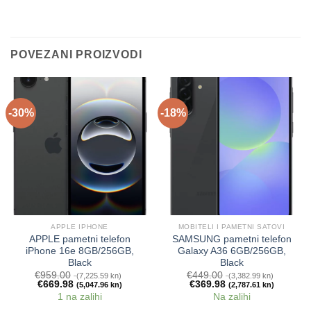
POVEZANI PROIZVODI
-30%
-18%
APPLE IPHONE
MOBITELI I PAMETNI SATOVI
APPLE pametni telefon
SAMSUNG pametni telefon
iPhone 16e 8GB/256GB,
Galaxy A36 6GB/256GB,
Black
Black
€
959.00
€
449.00
(7,225.59 kn)
(3,382.99 kn)
€
669.98
€
369.98
(5,047.96 kn)
(2,787.61 kn)
1 na zalihi
Na zalihi