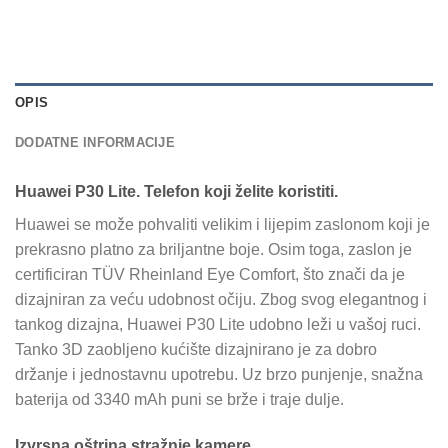
OPIS
DODATNE INFORMACIJE
Huawei P30 Lite. Telefon koji želite koristiti.
Huawei se može pohvaliti velikim i lijepim zaslonom koji je
prekrasno platno za briljantne boje. Osim toga, zaslon je
certificiran TÜV Rheinland Eye Comfort, što znači da je
dizajniran za veću udobnost očiju. Zbog svog elegantnog i
tankog dizajna, Huawei P30 Lite udobno leži u vašoj ruci.
Tanko 3D zaobljeno kućište dizajnirano je za dobro
držanje i jednostavnu upotrebu. Uz brzo punjenje, snažna
baterija od 3340 mAh puni se brže i traje dulje.
Izvrsna oštrina stražnje kamere