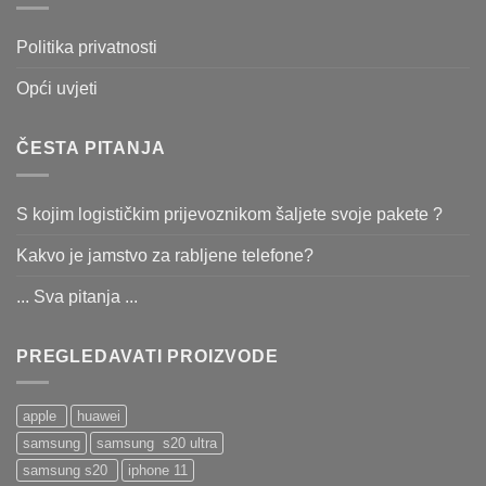
Politika privatnosti
Opći uvjeti
ČESTA PITANJA
S kojim logističkim prijevoznikom šaljete svoje pakete ?
Kakvo je jamstvo za rabljene telefone?
... Sva pitanja ...
PREGLEDAVATI PROIZVODE
apple
huawei
samsung
samsung s20 ultra
samsung s20
iphone 11