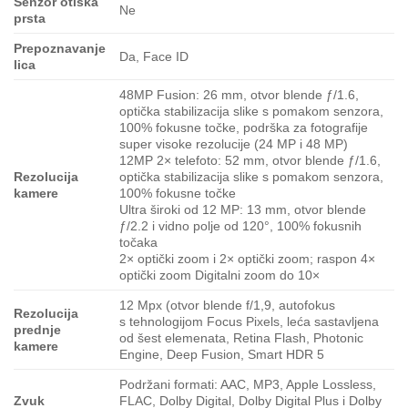
Senzor otiska
Ne
prsta
Prepoznavanje
Da, Face ID
lica
48MP Fusion: 26 mm, otvor blende ƒ/1.6,
optička stabilizacija slike s pomakom senzora,
100% fokusne točke, podrška za fotografije
super visoke rezolucije (24 MP i 48 MP)
12MP 2× telefoto: 52 mm, otvor blende ƒ/1.6,
Rezolucija
optička stabilizacija slike s pomakom senzora,
kamere
100% fokusne točke
Ultra široki od 12 MP: 13 mm, otvor blende
ƒ/2.2 i vidno polje od 120°, 100% fokusnih
točaka
2× optički zoom i 2× optički zoom; raspon 4×
optički zoom Digitalni zoom do 10×
12 Mpx (otvor blende f/1,9, autofokus
Rezolucija
s tehnologijom Focus Pixels, leća sastavljena
prednje
od šest elemenata, Retina Flash, Photonic
kamere
Engine, Deep Fusion, Smart HDR 5
Podržani formati: AAC, MP3, Apple Lossless,
Zvuk
FLAC, Dolby Digital, Dolby Digital Plus i Dolby