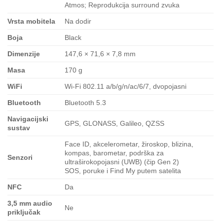
Atmos; Reprodukcija surround zvuka
Vrsta mobitela
Na dodir
Boja
Black
Dimenzije
147,6 × 71,6 × 7,8 mm
Masa
170 g
WiFi
Wi-Fi 802.11 a/b/g/n/ac/6/7, dvopojasni
Bluetooth
Bluetooth 5.3
Navigacijski
GPS, GLONASS, Galileo, QZSS
sustav
Face ID, akcelerometar, žiroskop, blizina,
kompas, barometar, podrška za
Senzori
ultraširokopojasni (UWB) (čip Gen 2)
SOS, poruke i Find My putem satelita
NFC
Da
3,5 mm audio
Ne
priključak