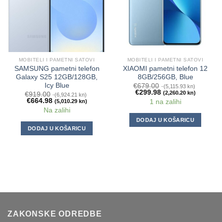
MOBITELI I PAMETNI SATOVI
MOBITELI I PAMETNI SATOVI
SAMSUNG pametni telefon
XIAOMI pametni telefon 12
Galaxy S25 12GB/128GB,
8GB/256GB, Blue
Icy Blue
€
679.00
(5,115.93 kn)
€
299.98
(2,260.20 kn)
€
919.00
(6,924.21 kn)
€
664.98
1 na zalihi
(5,010.29 kn)
Na zalihi
DODAJ U KOŠARICU
DODAJ U KOŠARICU
ZAKONSKE ODREDBE