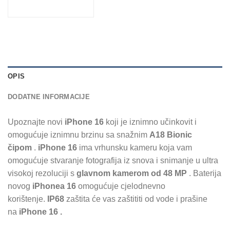
OPIS
DODATNE INFORMACIJE
Upoznajte novi
iPhone 16
koji je iznimno učinkovit i
omogućuje iznimnu brzinu sa snažnim
A18 Bionic
čipom
.
iPhone 16
ima vrhunsku kameru koja vam
omogućuje stvaranje fotografija iz snova i snimanje u ultra
visokoj rezoluciji s
glavnom kamerom od 48 MP
. Baterija
novog
iPhonea 16
omogućuje cjelodnevno
korištenje.
IP68
zaštita će vas zaštititi od vode i prašine
na
iPhone 16 .