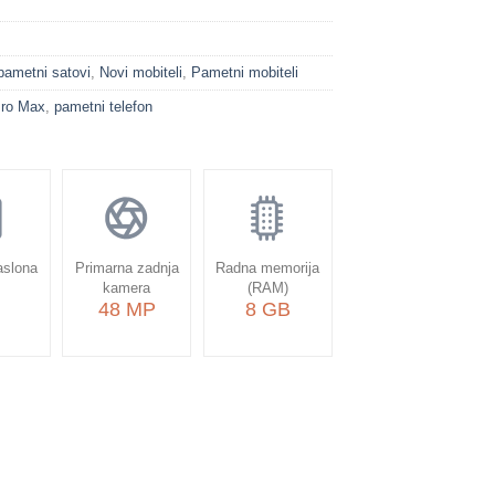
 pametni satovi
,
Novi mobiteli
,
Pametni mobiteli
Pro Max
,
pametni telefon
aslona
Primarna zadnja
Radna memorija
kamera
(RAM)
48 MP
8 GB