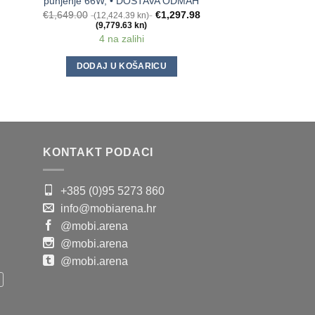
punjenje 66W, • DOSTAVA ODMAH
punjenje 66W, •
€
1,649.00
€
1,297.98
€
1,449.00
(12,424.39 kn)
(10,917.
(9,779.63 kn)
(9,342.6
4 na zalihi
1 na za
DODAJ U KOŠARICU
DODAJ U K
KONTAKT PODACI
+385 (0)95 5273 860
info@mobiarena.hr
@mobi.arena
@mobi.arena
@mobi.arena