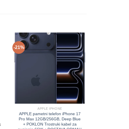
-21%
-14%
APPLE IPHONE
APPLE I
APPLE pametni telefon iPhone 17
APPLE pametni te
Pro Max 12GB/256GB, Deep Blue
Pro 12GB/256GB,
+ POKLON Trostruki kabel za
+ POKLON Trost
8