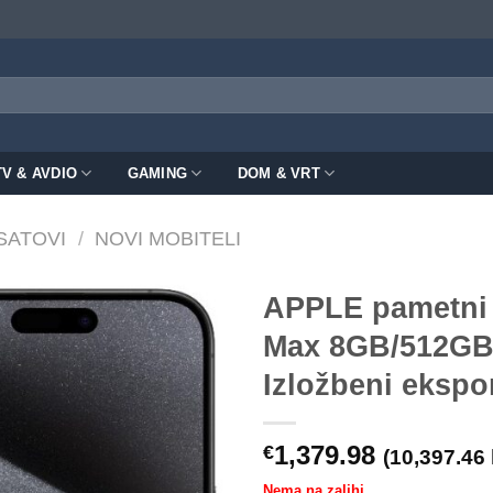
TV & AVDIO
GAMING
DOM & VRT
 SATOVI
/
NOVI MOBITELI
APPLE pametni 
Max 8GB/512GB,
Izložbeni ekspo
1,379.98
€
(10,397.46 
Nema na zalihi