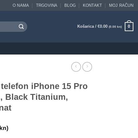
O NAMA
TRGOVINA
BLOG
KONTAKT
MOJ RAČUN
Košarica /
€
0.00
0
(0.00 kn)
telefon iPhone 15 Pro
 Black Titanium,
nat
kn)