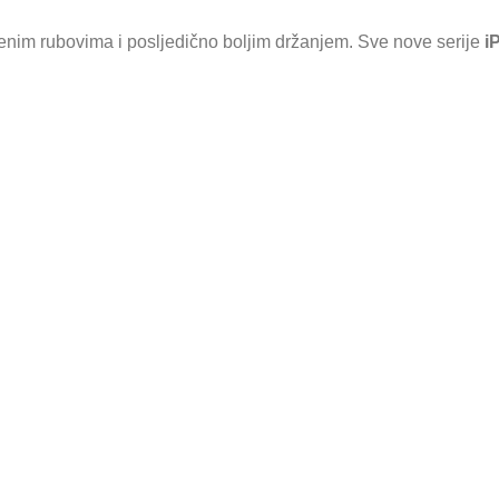
enim rubovima i posljedično boljim držanjem. Sve nove serije
i