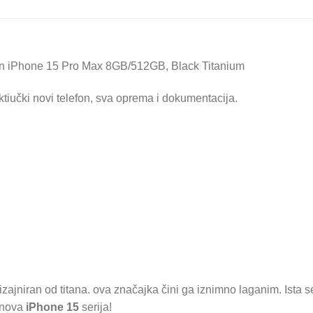
on iPhone 15 Pro Max 8GB/512GB, Black Titanium
tiučki novi telefon, sva oprema i dokumentacija.
 dizajniran od titana. ova značajka čini ga iznimno laganim. Ista 
a nova
iPhone 15
serija!