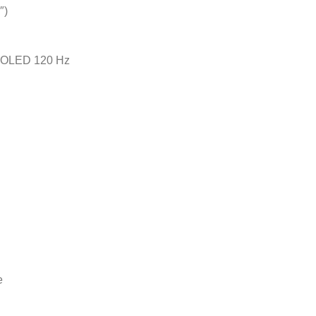
″)
 OLED 120 Hz
e