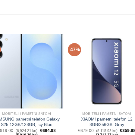
-47%
MOBITELI I PAMETNI SATOVI
MOBITELI I PAMETNI SATOVI
MSUNG pametni telefon Galaxy
XIAOMI pametni telefon 12
S25 12GB/128GB, Icy Blue
8GB/256GB, Gray
€
919.00
€
664.98
€
679.00
€
359.9
(6,924.21 kn)
(5,115.93 kn)