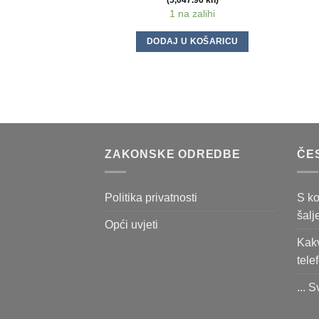
(5,047.96 kn)
1 na zalihi
DODAJ U KOŠARICU
ZAKONSKE ODREDBE
ČE
Politika privatnosti
S ko
šalj
Opći uvjeti
Kakv
tele
... S