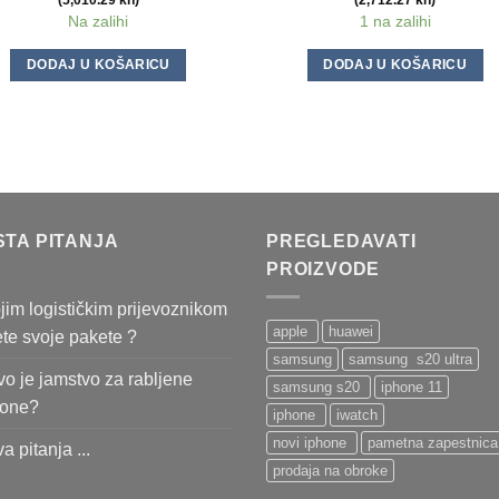
(5,010.29 kn)
(2,712.27 kn)
Na zalihi
1 na zalihi
DODAJ U KOŠARICU
DODAJ U KOŠARICU
STA PITANJA
PREGLEDAVATI
PROIZVODE
jim logističkim prijevoznikom
apple
huawei
ete svoje pakete ?
samsung
samsung s20 ultra
o je jamstvo za rabljene
samsung s20
iphone 11
fone?
iphone
iwatch
novi iphone
pametna zapestnica
va pitanja ...
prodaja na obroke