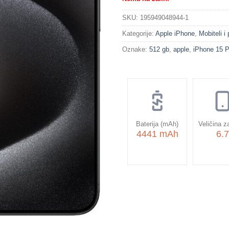
SKU:
195949048944-1
Kategorije:
Apple iPhone
,
Mobiteli i
Oznake:
512 gb
,
apple
,
iPhone 15 
Baterija (mAh)
Veličina z
4441 mAh
6.7