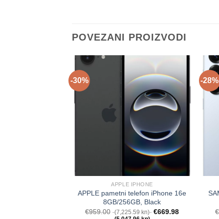
POVEZANI PROIZVODI
-30%
-28%
APPLE IPHONE
APPLE pametni telefon iPhone 16e
SA
8GB/256GB, Black
€
959.00
€
669.98
(7,225.59 kn)