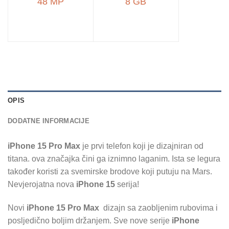
48 MP
8 GB
OPIS
DODATNE INFORMACIJE
iPhone 15 Pro Max
je prvi telefon koji je dizajniran od
titana. ova značajka čini ga iznimno laganim. Ista se legura
također koristi za svemirske brodove koji putuju na Mars.
Nevjerojatna nova
iPhone 15
serija!
Novi
iPhone 15 Pro Max
dizajn sa zaobljenim rubovima i
posljedično boljim držanjem. Sve nove serije
iPhone