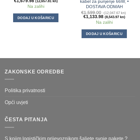
€
1,679.98
(12,657.81 kn)
kabel za punjenje 66W, •
Na zalihi
DOSTAVA ODMAH
€
1,599.00
(12,047.67 kn)
€
1,133.98
(8,543.97 kn)
DODAJ U KOŠARICU
Na zalihi
DODAJ U KOŠARICU
ZAKONSKE ODREDBE
Politika privatnosti
Opći uvjeti
ČESTA PITANJA
S kojim logističkim prijevoznikom šaljete svoje pakete ?