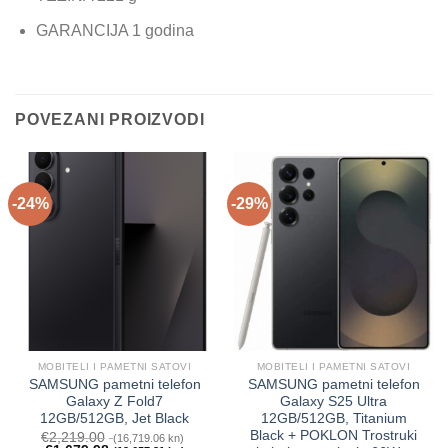
GARANCIJA 1 godina
POVEZANI PROIZVODI
-24%
-29%
MOBITELI I PAMETNI SATOVI
MOBITELI I PAMETNI SATOVI
SAMSUNG pametni telefon
SAMSUNG pametni telefon
Galaxy Z Fold7
Galaxy S25 Ultra
12GB/512GB, Jet Black
12GB/512GB, Titanium
Black + POKLON Trostruki
€
2,219.00
(16,719.06 kn)