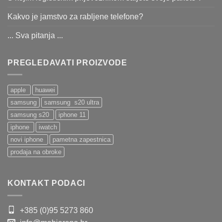
Kakvo je jamstvo za rabljene telefone?
... Sva pitanja ...
PREGLEDAVATI PROIZVODE
apple
huawei
samsung
samsung s20 ultra
samsung s20
iphone 11
iphone
iwatch
novi iphone
pametna zapestnica
prodaja na obroke
KONTAKT PODACI
+385 (0)95 5273 860