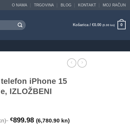
O NAMA
TRGOVINA
BLOG
KONTAKT
MOJ RAČUN
Košarica /
€
0.00
0
(0.00 kn)
telefon iPhone 15
e, IZLOŽBENI
899.98
€
kn)
(6,780.90 kn)