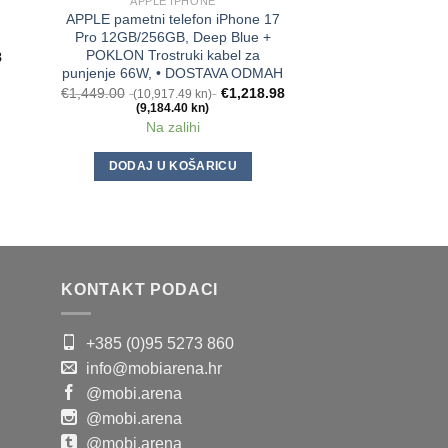
APPLE IPHONE
APPLE I
APPLE pametni telefon iPhone 17
APPLE pametni te
Pro 12GB/256GB, Deep Blue +
Pro 12GB/512GB
POKLON Trostruki kabel za
POKLON Trostr
8
punjenje 66W, • DOSTAVA ODMAH
punjenje 66W, •
€
1,449.00
€
1,218.98
€
1,749.00
(10,917.49 kn)
(13,177.
(9,184.40 kn)
(10,841.
Na zalihi
1 na za
DODAJ U KOŠARICU
DODAJ U K
KONTAKT PODACI
+385 (0)95 5273 860
info@mobiarena.hr
@mobi.arena
@mobi.arena
@mobi.arena