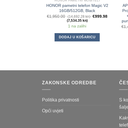
HONOR PAMETNI MOBITELI
HONOR pametni telefon Magic V2
AP
16GB/512GB, Black
Pr
€
1,950.00
€
999.98
(14,692.28 kn)
pu
(7,534.35 kn)
1 na zalihi
€
1,
DODAJ U KOŠARICU
ZAKONSKE ODREDBE
ČE
Politika privatnosti
S ko
šalj
Opći uvjeti
Kakv
tele