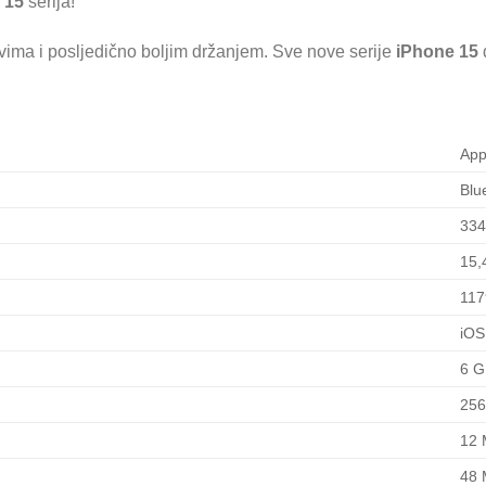
 15
serija!
vima i posljedično boljim držanjem. Sve nove serije
iPhone 15
App
Blu
33
15,
117
iOS
6 
25
12
48 