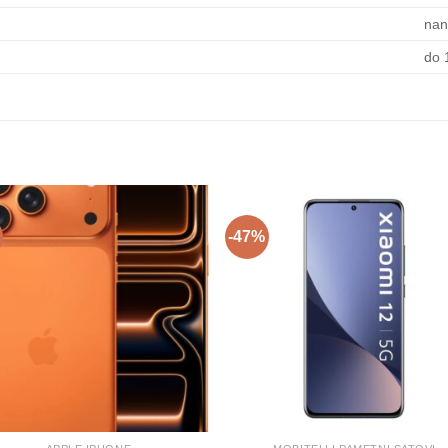
nan
do 
-47%