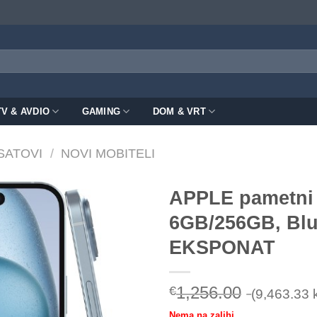
TV & AVDIO
GAMING
DOM & VRT
 SATOVI
/
NOVI MOBITELI
APPLE pametni 
6GB/256GB, Blu
EKSPONAT
1,256.00
€
(9,463.33 
Nema na zalihi