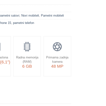
 pametni satovi
,
Novi mobiteli
,
Pametni mobiteli
Phone 15
,
pametni telefon
aslona
Radna memorija
Primarna zadnja
(6,1")
(RAM)
kamera
6 GB
48 MP