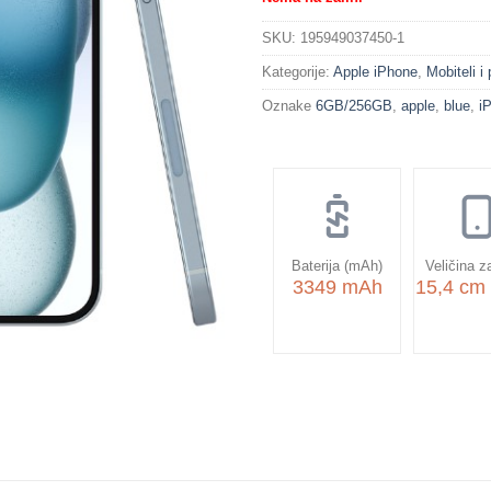
SKU:
195949037450-1
Kategorije:
Apple iPhone
,
Mobiteli i
Oznake
6GB/256GB
,
apple
,
blue
,
i
Baterija (mAh)
Veličina z
3349 mAh
15,4 cm 