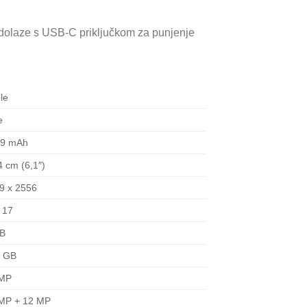
dolaze s USB-C priključkom za punjenje
le
e
49 mAh
4 cm (6,1″)
9 x 2556
 17
GB
6 GB
 MP
MP + 12 MP