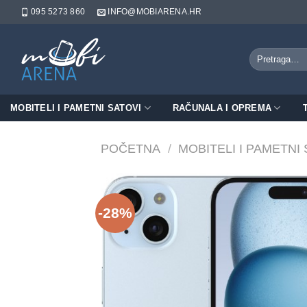
Skip
095 5273 860
INFO@MOBIARENA.HR
to
content
Pretraži:
MOBITELI I PAMETNI SATOVI
RAČUNALA I OPREMA
POČETNA
/
MOBITELI I PAMETNI
-28%