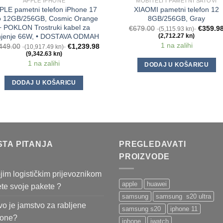
APPLE IPHONE
MOBITELI I PAMETNI SATOVI
PLE pametni telefon iPhone 17
XIAOMI pametni telefon 12
o 12GB/256GB, Cosmic Orange
8GB/256GB, Gray
+ POKLON Trostruki kabel za
€
679.00
€
359.9
(5,115.93 kn)
njenje 66W, • DOSTAVA ODMAH
(2,712.27 kn)
1 na zalihi
449.00
€
1,239.98
(10,917.49 kn)
(9,342.63 kn)
1 na zalihi
DODAJ U KOŠARICU
DODAJ U KOŠARICU
STA PITANJA
PREGLEDAVATI
PROIZVODE
jim logističkim prijevoznikom
apple
huawei
ete svoje pakete ?
samsung
samsung s20 ultra
o je jamstvo za rabljene
samsung s20
iphone 11
fone?
iphone
iwatch