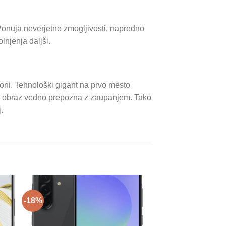
Ponuja neverjetne zmogljivosti, napredno
lnjenja daljši.
foni. Tehnološki gigant na prvo mesto
vaš obraz vedno prepozna z zaupanjem. Tako
.
-18%
-28%