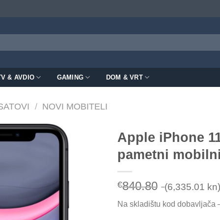
TV & AVDIO
GAMING
DOM & VRT
 SATOVI
/
NOVI MOBITELI
Apple iPhone 1
pametni mobilni
840.80
€
(6,335.01 kn
Na skladištu kod dobavljača 