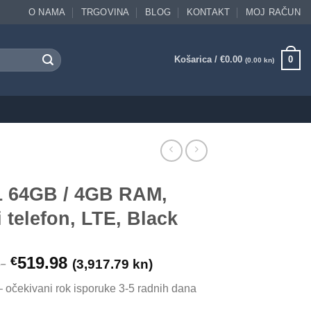
O NAMA
TRGOVINA
BLOG
KONTAKT
MOJ RAČUN
Košarica /
€
0.00
0
(0.00 kn)
1 64GB / 4GB RAM,
 telefon, LTE, Black
519.98
€
)
(3,917.79 kn)
– očekivani rok isporuke 3-5 radnih dana