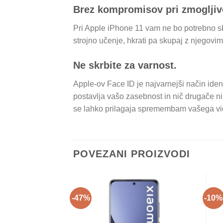
Brez kompromisov pri zmogljiv
Pri Apple iPhone 11 vam ne bo potrebno sk
strojno učenje, hkrati pa skupaj z njegovi
Ne skrbite za varnost.
Apple-ov Face ID je najvarnejši način iden
postavlja vašo zasebnost in nič drugače n
se lahko prilagaja spremembam vašega videz
POVEZANI PROIZVODI
-47%
-10%