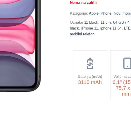
Nema na zalihi
Kategorije:
Apple iPhone
,
Novi mobit
Oznake
11 black
,
11 crn
,
64 GB / 
black
,
iPhone 11
,
iphone 11 64
,
LTE
mobilni telefon
Baterija (mAh)
Veličina z
3110 mAh
6,1" (15
75,7 x
mm