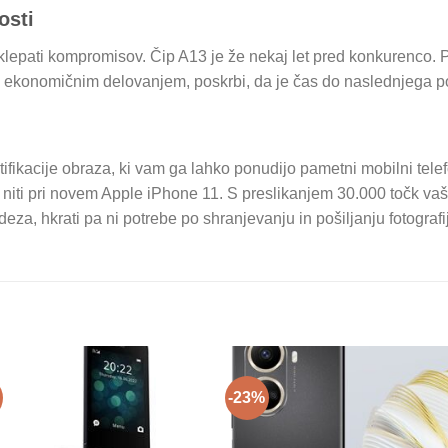
osti
lepati kompromisov. Čip A13 je že nekaj let pred konkurenco. 
m ekonomičnim delovanjem, poskrbi, da je čas do naslednjega po
tifikacije obraza, ki vam ga lahko ponudijo pametni mobilni tele
i niti pri novem Apple iPhone 11. S preslikanjem 30.000 točk 
a, hkrati pa ni potrebe po shranjevanju in pošiljanju fotografij
-23%