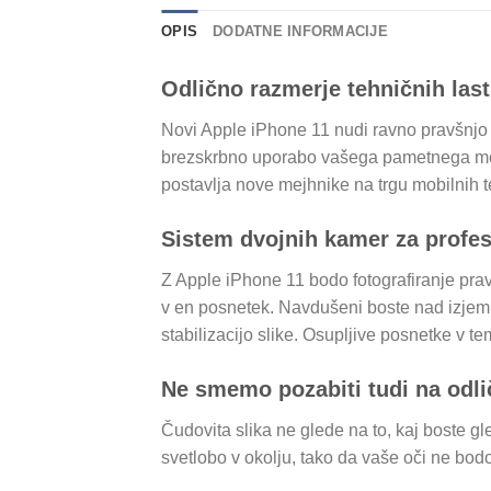
OPIS
DODATNE INFORMACIJE
Odlično razmerje tehničnih last
Novi Apple iPhone 11 nudi ravno pravšnjo 
brezskrbno uporabo vašega pametnega mobi
postavlja nove mejhnike na trgu mobilnih t
Sistem dvojnih kamer za profesi
Z Apple iPhone 11 bodo fotografiranje pravi
v en posnetek. Navdušeni boste nad izjem
stabilizacijo slike. Osupljive posnetke v 
Ne smemo pozabiti tudi na odli
Čudovita slika ne glede na to, kaj boste 
svetlobo v okolju, tako da vaše oči ne bo