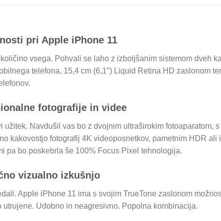
nosti pri Apple iPhone 11
količino vsega. Pohvali se laho z izboljšanim sistemom dveh ka
lnega telefona, 15,4 cm (6,1″) Liquid Retina HD zaslonom ter 
elefonov.
onalne fotografije in videe
 užitek. Navdušil vas bo z dvojnim ultraširokim fotoaparatom, s k
no kakovostjo fotografij 4K videoposnetkov, pametnim HDR ali
temi pa bo poskebrla še 100% Focus Pixel tehnologija.
čno vizualno izkušnjo
gledali. Apple iPhone 11 ima s svojim TrueTone zaslonom možnos
do utrujene. Udobno in neagresivno. Popolna kombinacija.