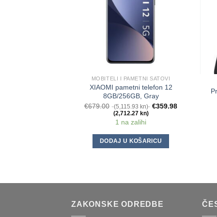
MOBITELI I PAMETNI SATOVI
XIAOMI pametni telefon 12
P
8GB/256GB, Gray
€
679.00
€
359.98
(5,115.93 kn)
(2,712.27 kn)
1 na zalihi
DODAJ U KOŠARICU
ZAKONSKE ODREDBE
ČE