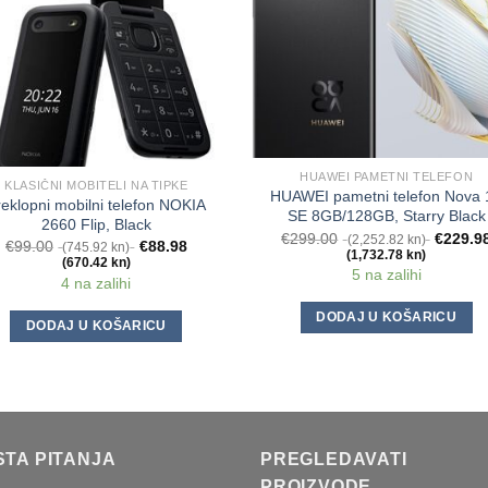
HUAWEI PAMETNI TELEFON
KLASIČNI MOBITELI NA TIPKE
HUAWEI pametni telefon Nova 
reklopni mobilni telefon NOKIA
SE 8GB/128GB, Starry Black
2660 Flip, Black
€
299.00
€
229.9
(2,252.82 kn)
€
99.00
€
88.98
(745.92 kn)
(1,732.78 kn)
(670.42 kn)
5 na zalihi
4 na zalihi
DODAJ U KOŠARICU
DODAJ U KOŠARICU
STA PITANJA
PREGLEDAVATI
PROIZVODE