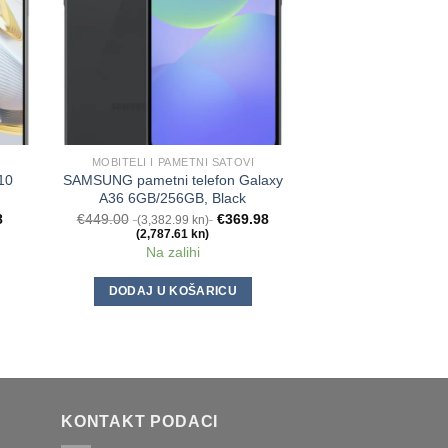
MOBITELI I PAMETNI SATOVI
MOBITELI I PA
10
SAMSUNG pametni telefon Galaxy
SAMSUNG pametni 
A36 6GB/256GB, Black
S25 12GB/128G
8
€
449.00
€
369.98
€
919.00
(3,382.99 kn)
(6,924.2
(2,787.61 kn)
(5,010.2
Na zalihi
Na za
DODAJ U KOŠARICU
DODAJ U K
KONTAKT PODACI