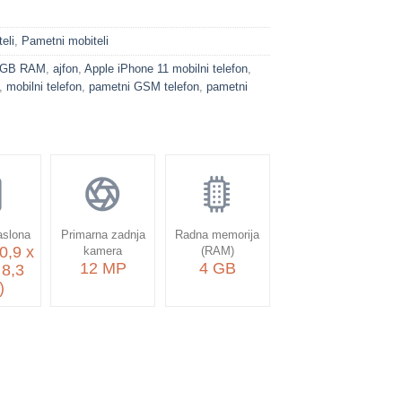
eli
,
Pametni mobiteli
4 GB RAM
,
ajfon
,
Apple iPhone 11 mobilni telefon
,
,
mobilni telefon
,
pametni GSM telefon
,
pametni
aslona
Primarna zadnja
Radna memorija
0,9 x
kamera
(RAM)
12 MP
4 GB
 8,3
)