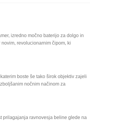
mer, izredno močno baterijo za dolgo in
novim, revolucionarnim čipom, ki
aterim boste še tako širok objektiv zajeli
 izboljšanim nočnim načinom za
t prilagajanja ravnovesja beline glede na