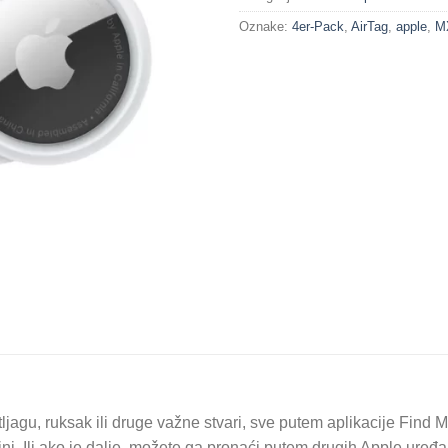
Oznake:
4er-Pack
,
AirTag
,
apple
,
M
rtljagu, ruksak ili druge važne stvari, sve putem aplikacije Fin
zini. Ili ako je dalje, možete ga pronaći putem drugih Apple uređa