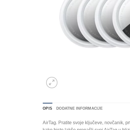
OPIS
DODATNE INFORMACIJE
AirTag. Pratite svoje ključeve, novčanik, p
kako biste lakše pronašli svoj AirTag u bli