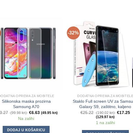
-32%
DODATNA OPREMA ZA MOBITELE
DODATNA OPREMA ZA MOBITEL
Silikonska maska prozirna
Staklo Full screen UV za Sams
Samsung A70
Galaxy S9, zaštitno, kaljeno
3.27
€
6.63
€
25.22
€
17.25
(99.98 kn)
(49.95 kn)
(190.02 kn)
(129.97 kn)
Na zalihi
1 na zalihi
DODAJ U KOŠARICU