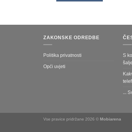
ZAKONSKE ODREDBE
ČE
Politika privatnosti
S ko
šalj
Opći uvjeti
Kakv
tele
... S
Vse pravice pridržane 2026 ©
Mobiarena