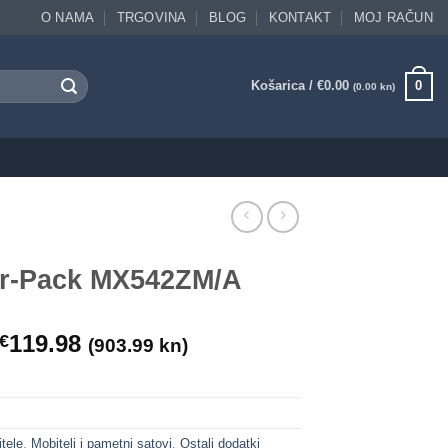
O NAMA
TRGOVINA
BLOG
KONTAKT
MOJ RAČUN
Košarica /
€
0.00
0
(0.00 kn)
er-Pack MX542ZM/A
119.98
€
(903.99 kn)
tele
,
Mobiteli i pametni satovi
,
Ostali dodatki