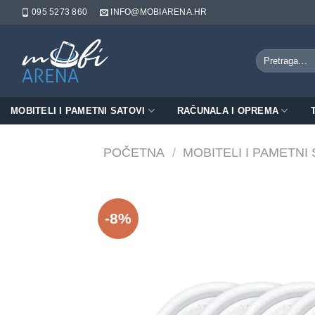
Skip
095 5273 860
INFO@MOBIARENA.HR
to
content
Pretraži:
MOBITELI I PAMETNI SATOVI
RAČUNALA I OPREMA
POČETNA
/
MOBITELI I PAMETNI
-8%