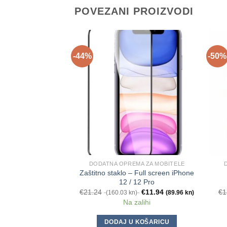
POVEZANI PROIZVODI
-44%
-50%
DODATNA OPREMA ZA MOBITELE
Zaštitno staklo – Full screen iPhone
12 / 12 Pro
€
21.24
€
11.94
€
1
(160.03 kn)
(89.96 kn)
Na zalihi
DODAJ U KOŠARICU