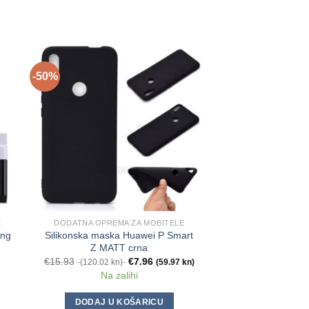
-50%
-50%
E
DODATNA OPREMA ZA MOBITELE
DODATNA OPREMA
ung
Silikonska maska Huawei P Smart
Silikonska maska 
Z MATT crna
P40 
€
15.93
€
7.96
€
13.27
(120.02 kn)
(59.97 kn)
(99.98 kn)
Na zalihi
Na za
DODAJ U KOŠARICU
DODAJ U K