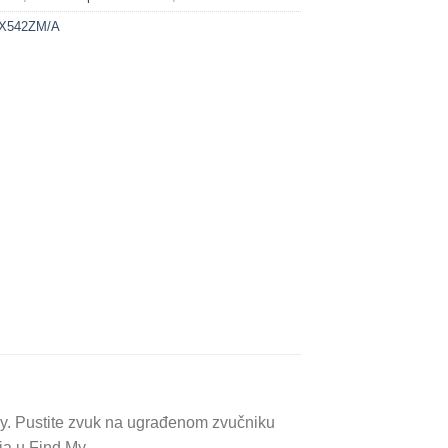
X542ZM/A
d My. Pustite zvuk na ugrađenom zvučniku
ja u Find My.