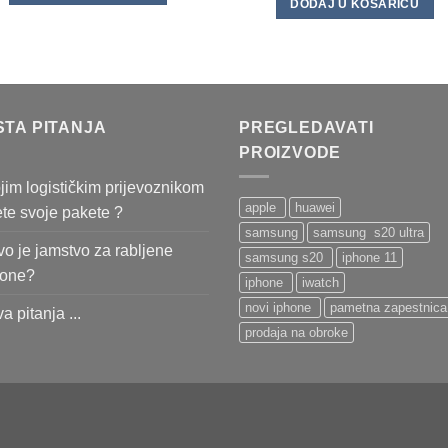
DODAJ U KOŠARICU
STA PITANJA
PREGLEDAVATI
PROIZVODE
jim logističkim prijevoznikom
apple
huawei
ete svoje pakete ?
samsung
samsung s20 ultra
o je jamstvo za rabljene
samsung s20
iphone 11
fone?
iphone
iwatch
novi iphone
pametna zapestnica
va pitanja ...
prodaja na obroke