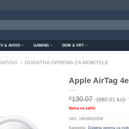
TV & AVDIO
GAMING
DOM & VRT
 SATOVI
/
DODATNA OPREMA ZA MOBITELE
Apple AirTag 4
130.07
€
(980.01 kn)
Nema na zalihi
SKU:
190199320338
Kategorije:
Dodatna oprema za mobi