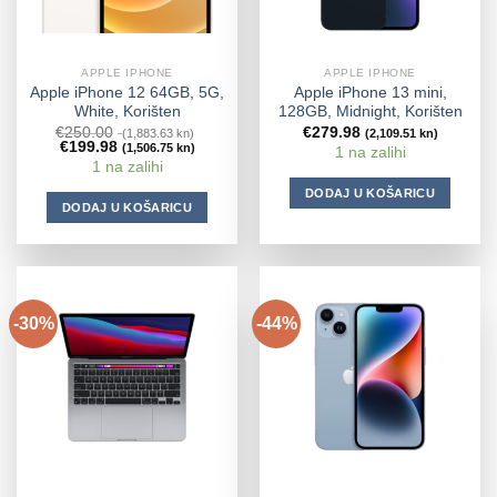
APPLE IPHONE
APPLE IPHONE
Apple iPhone 12 64GB, 5G,
Apple iPhone 13 mini,
White, Korišten
128GB, Midnight, Korišten
€
250.00
€
279.98
(1,883.63 kn)
(2,109.51 kn)
€
199.98
(1,506.75 kn)
1 na zalihi
1 na zalihi
DODAJ U KOŠARICU
DODAJ U KOŠARICU
-30%
-44%