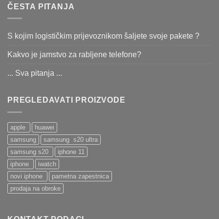
ČESTA PITANJA
S kojim logističkim prijevoznikom šaljete svoje pakete ?
Kakvo je jamstvo za rabljene telefone?
... Sva pitanja ...
PREGLEDAVATI PROIZVODE
apple
huawei
samsung
samsung s20 ultra
samsung s20
iphone 11
iphone
iwatch
novi iphone
pametna zapestnica
prodaja na obroke