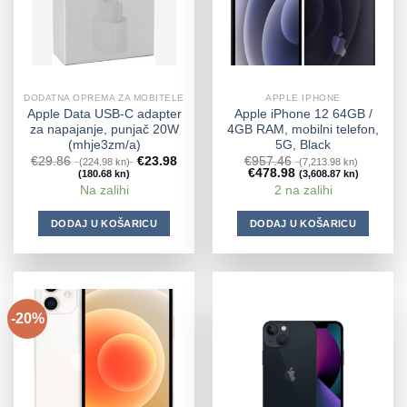
DODATNA OPREMA ZA MOBITELE
APPLE IPHONE
Apple Data USB-C adapter
Apple iPhone 12 64GB /
za napajanje, punjač 20W
4GB RAM, mobilni telefon,
(mhje3zm/a)
5G, Black
€
29.86
€
23.98
€
957.46
(224.98 kn)
(7,213.98 kn)
€
478.98
(180.68 kn)
(3,608.87 kn)
Na zalihi
2 na zalihi
DODAJ U KOŠARICU
DODAJ U KOŠARICU
-20%