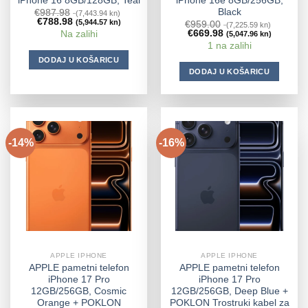
iPhone 16 8GB/128GB, Teal
iPhone 16e 8GB/256GB,
Black
€
987.98
(7,443.94 kn)
€
788.98
(5,944.57 kn)
€
959.00
(7,225.59 kn)
€
669.98
Na zalihi
(5,047.96 kn)
1 na zalihi
DODAJ U KOŠARICU
DODAJ U KOŠARICU
-14%
-16%
APPLE IPHONE
APPLE IPHONE
APPLE pametni telefon
APPLE pametni telefon
iPhone 17 Pro
iPhone 17 Pro
12GB/256GB, Cosmic
12GB/256GB, Deep Blue +
Orange + POKLON
POKLON Trostruki kabel za