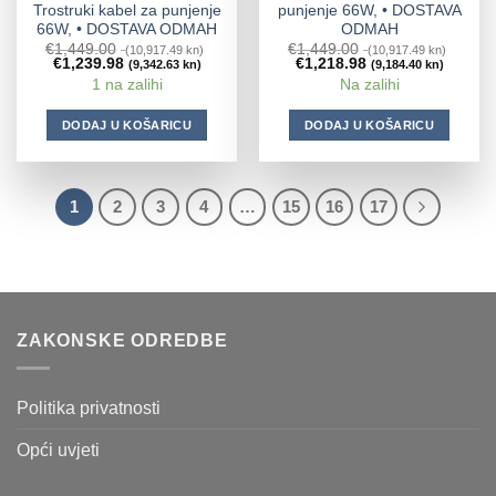
Trostruki kabel za punjenje
punjenje 66W, • DOSTAVA
66W, • DOSTAVA ODMAH
ODMAH
€
1,449.00
€
1,449.00
(10,917.49 kn)
(10,917.49 kn)
€
1,239.98
€
1,218.98
(9,342.63 kn)
(9,184.40 kn)
1 na zalihi
Na zalihi
DODAJ U KOŠARICU
DODAJ U KOŠARICU
1
2
3
4
…
15
16
17
ZAKONSKE ODREDBE
Politika privatnosti
Opći uvjeti