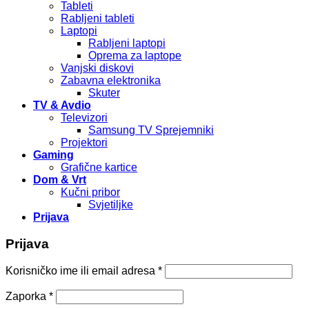
Tableti
Rabljeni tableti
Laptopi
Rabljeni laptopi
Oprema za laptope
Vanjski diskovi
Zabavna elektronika
Skuter
TV & Avdio
Televizori
Samsung TV Sprejemniki
Projektori
Gaming
Grafične kartice
Dom & Vrt
Kučni pribor
Svjetiljke
Prijava
Prijava
Korisničko ime ili email adresa
*
Zaporka
*