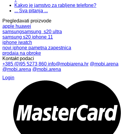
Kakvo je jamstvo za rabljene telefone?
... Sva pitanja ...
Pregledavati proizvode
apple
huawei
samsung
samsung s20 ultra
samsung s20
iphone 11
iphone
iwatch
novi iphone
pametna zapestnica
prodaja na obroke
Kontakt podaci
+385 (0)95 5273 860
info@mobiarena.hr
@mobi.arena
@mobi.arena
@mobi.arena
Login