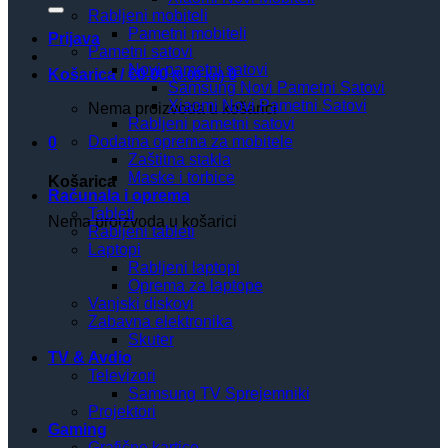
Rabljeni mobiteli
Pametni mobiteli
Prijava
Pametni satovi
Novi pametni satovi
Košarica /
€
0.00
0
(0.00 kn)
Samsung Novi Pametni Satovi
Xiaomi Novi Pametni Satovi
Nema proizvoda u košarici
Rabljeni pametni satovi
Dodatna oprema za mobitele
0
Zaštitna stakla
Maske i torbice
Košarica
Računala i oprema
Tableti
Nema proizvoda u košarici
Rabljeni tableti
Laptopi
Rabljeni laptopi
Oprema za laptope
Vanjski diskovi
Zabavna elektronika
Skuter
TV & Avdio
Televizori
Samsung TV Sprejemniki
Projektori
Gaming
Grafične kartice