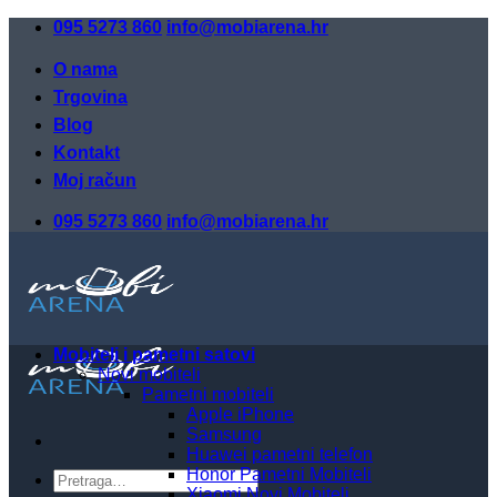
Skip
095 5273 860
info@mobiarena.hr
to
content
O nama
Trgovina
Blog
Kontakt
Moj račun
095 5273 860
info@mobiarena.hr
Mobiteli i pametni satovi
Novi mobiteli
Pametni mobiteli
Apple iPhone
Samsung
Huawei pametni telefon
Honor Pametni Mobiteli
Pretraži:
Xiaomi Novi Mobiteli