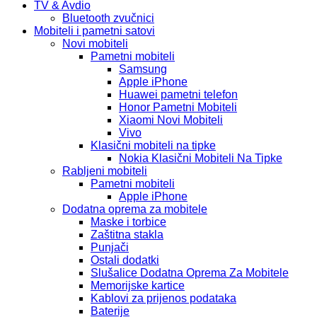
TV & Avdio
Bluetooth zvučnici
Mobiteli i pametni satovi
Novi mobiteli
Pametni mobiteli
Samsung
Apple iPhone
Huawei pametni telefon
Honor Pametni Mobiteli
Xiaomi Novi Mobiteli
Vivo
Klasični mobiteli na tipke
Nokia Klasični Mobiteli Na Tipke
Rabljeni mobiteli
Pametni mobiteli
Apple iPhone
Dodatna oprema za mobitele
Maske i torbice
Zaštitna stakla
Punjači
Ostali dodatki
Slušalice Dodatna Oprema Za Mobitele
Memorijske kartice
Kablovi za prijenos podataka
Baterije