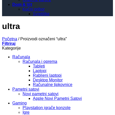
Dom & Vrt
Kučni pribor
Svjetiljke
ultra
Početna
/
Proizvodi označeni “ultra”
Filtriraj
Kategorije
Računala
Računala i oprema
Tableti
Laptopi
Rabljeni laptopi
Desktop Monitor
Računalne tipkovnice
Pametni satovi
Novi pametni satovi
Apple Novi Pametni Satovi
Gaming
Playstation igrače konzole
Igre