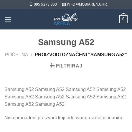
Skip
095 5273 860
INFO@MOBIARENA.HR
to
content
0
Samsung A52
POČETNA
/
PROIZVODI OZNAČENI “SAMSUNG A52”
FILTRIRAJ
Samsung A52 Samsung A52 Samsung A52 Samsung A52
Samsung A52 Samsung A52 Samsung A52 Samsung A52
Samsung A52 Samsung A52
Nisu pronađeni proizvodi koji odgovaraju vašem odabiru.