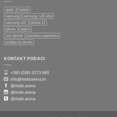
apple
huawei
samsung
samsung s20 ultra
samsung s20
iphone 11
iphone
iwatch
novi iphone
pametna zapestnica
prodaja na obroke
KONTAKT PODACI
+385 (0)95 5273 860
info@mobiarena.hr
@mobi.arena
@mobi.arena
@mobi.arena