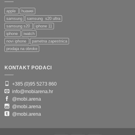
apple
huawei
samsung
samsung s20 ultra
samsung s20
iphone 11
iphone
iwatch
novi iphone
pametna zapestnica
prodaja na obroke
KONTAKT PODACI
+385 (0)95 5273 860
info@mobiarena.hr
@mobi.arena
@mobi.arena
@mobi.arena