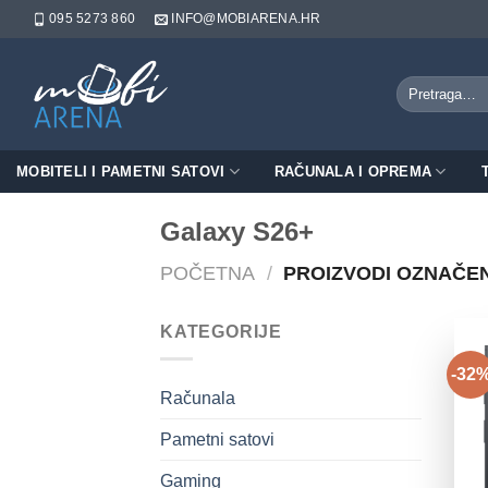
Skip
095 5273 860
INFO@MOBIARENA.HR
to
content
Pretraži:
MOBITELI I PAMETNI SATOVI
RAČUNALA I OPREMA
Galaxy S26+
POČETNA
/
PROIZVODI OZNAČEN
KATEGORIJE
-32
Računala
Pametni satovi
Gaming