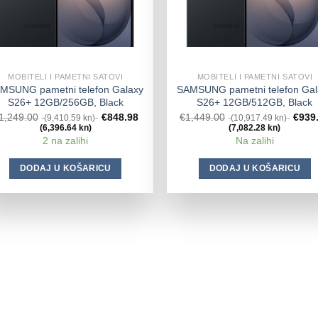
MOBITELI I PAMETNI SATOVI
MOBITELI I PAMETNI SATOVI
MSUNG pametni telefon Galaxy
SAMSUNG pametni telefon Gal
S26+ 12GB/256GB, Black
S26+ 12GB/512GB, Black
1,249.00
€
848.98
€
1,449.00
€
939
(9,410.59 kn)
(10,917.49 kn)
(6,396.64 kn)
(7,082.28 kn)
2 na zalihi
Na zalihi
DODAJ U KOŠARICU
DODAJ U KOŠARICU