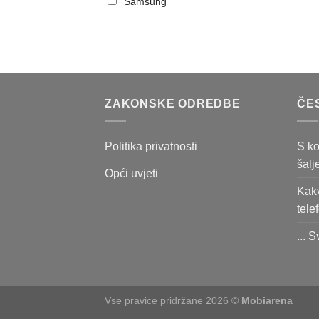
Samsung
ZAKONSKE ODREDBE
ČE
Politika privatnosti
S ko
šalj
Opći uvjeti
Kakv
tele
... S
Vse pravice pridržane 2026 ©
Mobiarena