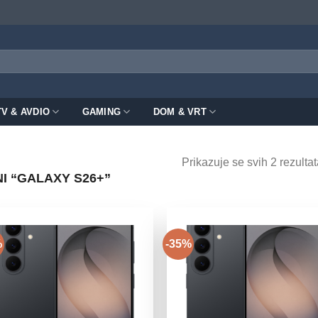
TV & AVDIO
GAMING
DOM & VRT
Prikazuje se svih 2 rezultat
I “GALAXY S26+”
%
-35%