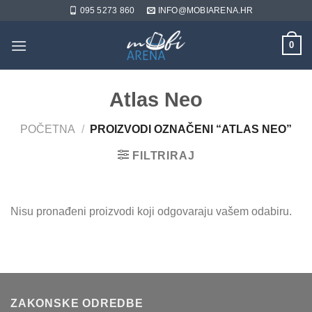
Skip
095 5273 860
INFO@MOBIARENA.HR
to
content
0
Atlas Neo
POČETNA
/
PROIZVODI OZNAČENI “ATLAS NEO”
FILTRIRAJ
Nisu pronađeni proizvodi koji odgovaraju vašem odabiru.
ZAKONSKE ODREDBE