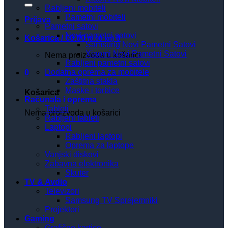
Rabljeni mobiteli
Pametni mobiteli
Prijava
Pametni satovi
Novi pametni satovi
Košarica /
€
0.00
0
(0.00 kn)
Samsung Novi Pametni Satovi
Xiaomi Novi Pametni Satovi
Nema proizvoda u košarici
Rabljeni pametni satovi
Dodatna oprema za mobitele
0
Zaštitna stakla
Maske i torbice
Košarica
Računala i oprema
Tableti
Nema proizvoda u košarici
Rabljeni tableti
Laptopi
Rabljeni laptopi
Oprema za laptope
Vanjski diskovi
Zabavna elektronika
Skuter
TV & Avdio
Televizori
Samsung TV Sprejemniki
Projektori
Gaming
Grafične kartice