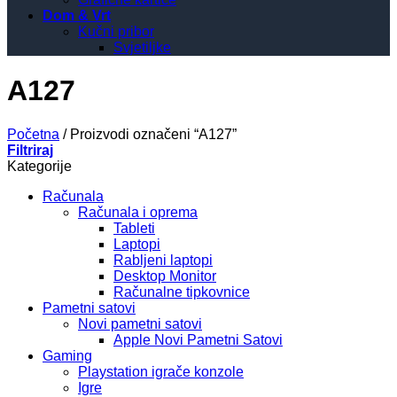
Dom & Vrt
Kučni pribor
Svjetiljke
A127
Početna
/
Proizvodi označeni “A127”
Filtriraj
Kategorije
Računala
Računala i oprema
Tableti
Laptopi
Rabljeni laptopi
Desktop Monitor
Računalne tipkovnice
Pametni satovi
Novi pametni satovi
Apple Novi Pametni Satovi
Gaming
Playstation igrače konzole
Igre