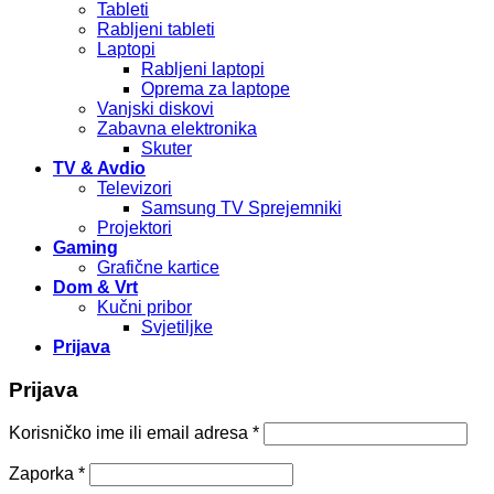
Tableti
Rabljeni tableti
Laptopi
Rabljeni laptopi
Oprema za laptope
Vanjski diskovi
Zabavna elektronika
Skuter
TV & Avdio
Televizori
Samsung TV Sprejemniki
Projektori
Gaming
Grafične kartice
Dom & Vrt
Kučni pribor
Svjetiljke
Prijava
Prijava
Korisničko ime ili email adresa
*
Zaporka
*