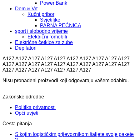
Power Bank
Dom & Vrt
Kučni pribor
Svjetiljke
PARNA PEĆNICA
sport i slobodno vrijeme
Električni romobili
Električne četkice za zube
Depilatori
A127 A127 A127 A127 A127 A127 A127 A127 A127 A127
A127 A127 A127 A127 A127 A127 A127 A127 A127 A127
A127 A127 A127 A127 A127 A127 A127
Nisu pronađeni proizvodi koji odgovaraju vašem odabiru.
Zakonske odredbe
Politika privatnosti
Opći uvjeti
Česta pitanja
S kojim logističkim prijevoznikom šaljete svoje pakete
?