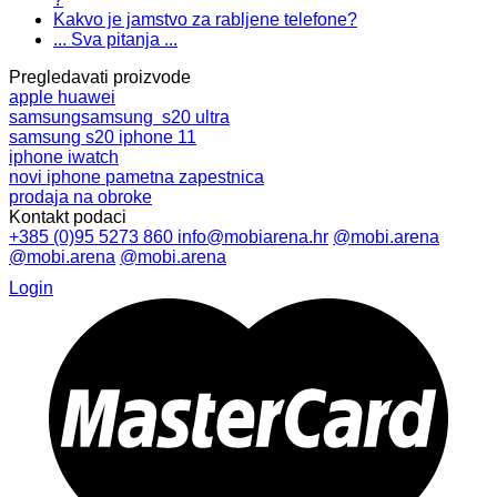
Kakvo je jamstvo za rabljene telefone?
... Sva pitanja ...
Pregledavati proizvode
apple
huawei
samsung
samsung s20 ultra
samsung s20
iphone 11
iphone
iwatch
novi iphone
pametna zapestnica
prodaja na obroke
Kontakt podaci
+385 (0)95 5273 860
info@mobiarena.hr
@mobi.arena
@mobi.arena
@mobi.arena
Login