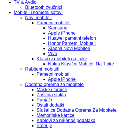
TV & Avdio
Bluetooth zvučnici
Mobiteli i pametni satovi
Novi mobiteli
Pametni mobiteli
Samsung
Apple iPhone
Huawei pametni telefon
Honor Pametni Mobiteli
Xiaomi Novi Mobiteli
Vivo
Klasični mobiteli na tipke
Nokia Klasični Mobiteli Na Tipke
Rabljeni mobiteli
Pametni mobiteli
Apple iPhone
Dodatna oprema za mobitele
Maske i torbice
Zaštitna stakla
Punjači
Ostali dodatki
Slušalice Dodatna Oprema Za Mobitele
Memorijske kartice
Kablovi za prijenos podataka
Baterije