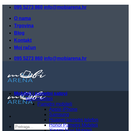
Skip
095 5273 860
info@mobiarena.hr
to
content
O nama
Trgovina
Blog
Kontakt
Moj račun
095 5273 860
info@mobiarena.hr
Mobiteli i pametni satovi
Novi mobiteli
Pametni mobiteli
Apple iPhone
Samsung
Huawei pametni telefon
Honor Pametni Mobiteli
Pretraži:
Xiaomi Novi Mobiteli