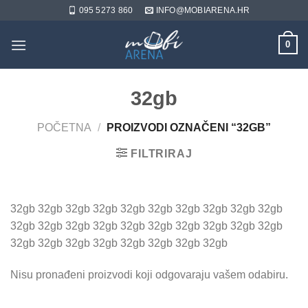
Skip
095 5273 860
INFO@MOBIARENA.HR
to
content
0
32gb
POČETNA
/
PROIZVODI OZNAČENI “32GB”
FILTRIRAJ
32gb 32gb 32gb 32gb 32gb 32gb 32gb 32gb 32gb 32gb
32gb 32gb 32gb 32gb 32gb 32gb 32gb 32gb 32gb 32gb
32gb 32gb 32gb 32gb 32gb 32gb 32gb 32gb
Nisu pronađeni proizvodi koji odgovaraju vašem odabiru.