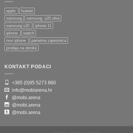
apple
huawei
samsung
samsung s20 ultra
samsung s20
iphone 11
iphone
iwatch
novi iphone
pametna zapestnica
prodaja na obroke
KONTAKT PODACI
+385 (0)95 5273 860
info@mobiarena.hr
@mobi.arena
@mobi.arena
@mobi.arena