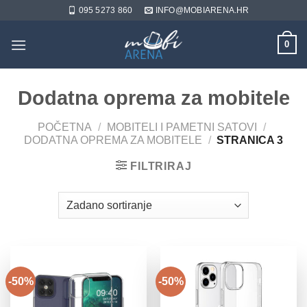
Skip
095 5273 860
INFO@MOBIARENA.HR
to
content
0
Dodatna oprema za mobitele
POČETNA
/
MOBITELI I PAMETNI SATOVI
/
DODATNA OPREMA ZA MOBITELE
/
STRANICA 3
FILTRIRAJ
-50%
-50%