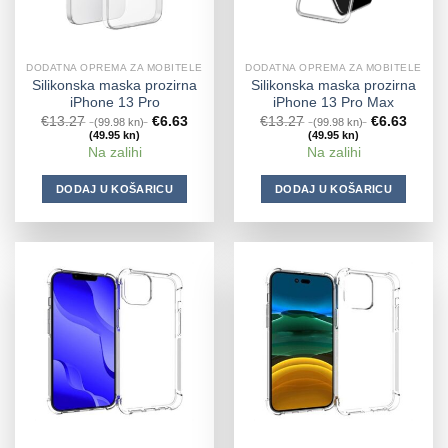
DODATNA OPREMA ZA MOBITELE
DODATNA OPREMA ZA MOBITELE
Silikonska maska prozirna
Silikonska maska prozirna
iPhone 13 Pro
iPhone 13 Pro Max
€
13.27
€
6.63
€
13.27
€
6.63
(99.98 kn)
(99.98 kn)
(49.95 kn)
(49.95 kn)
Na zalihi
Na zalihi
DODAJ U KOŠARICU
DODAJ U KOŠARICU