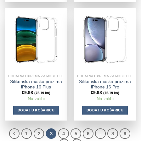
DODATNA OPREMA ZA MOBITELE
DODATNA OPREMA ZA MOBITELE
Silikonska maska prozirna
Silikonska maska prozirna
iPhone 16 Plus
iPhone 16 Pro
€
9.98
€
9.98
(75.19 kn)
(75.19 kn)
Na zalihi
Na zalihi
DODAJ U KOŠARICU
DODAJ U KOŠARICU
1
2
3
4
5
6
…
8
9