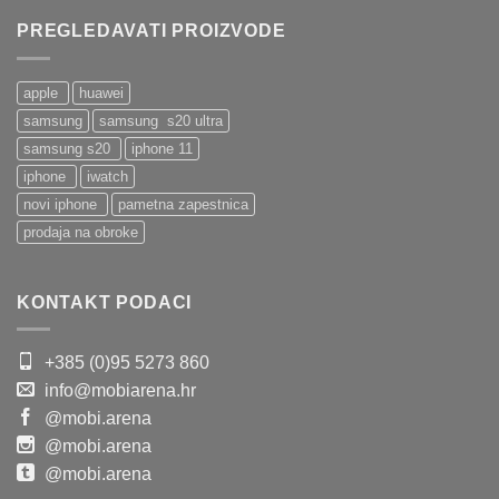
PREGLEDAVATI PROIZVODE
apple
huawei
samsung
samsung s20 ultra
samsung s20
iphone 11
iphone
iwatch
novi iphone
pametna zapestnica
prodaja na obroke
KONTAKT PODACI
+385 (0)95 5273 860
info@mobiarena.hr
@mobi.arena
@mobi.arena
@mobi.arena