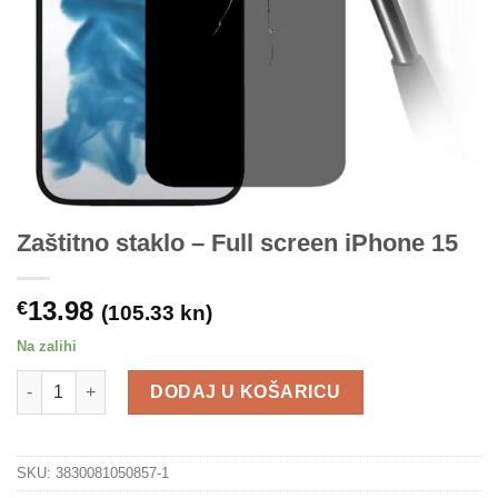
Zaštitno staklo – Full screen iPhone 15
13.98
€
(105.33 kn)
Na zalihi
Zaštitno staklo – Full screen iPhone 15 količina
DODAJ U KOŠARICU
SKU:
3830081050857-1