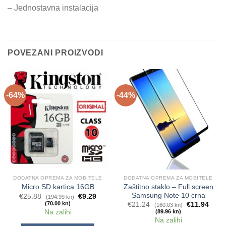
– Jednostavna instalacija
POVEZANI PROIZVODI
-64%
-44%
DODATNA OPREMA ZA MOBITELE
DODATNA OPREMA ZA MOBITELE
Zaštitno staklo – Full screen
Micro SD kartica 16GB
Samsung Note 10 crna
€
25.88
€
9.29
(194.99 kn)
(70.00 kn)
€
21.24
€
11.94
(160.03 kn)
Na zalihi
(89.96 kn)
Na zalihi