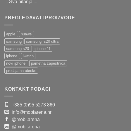
... Sva pitanja ...
PREGLEDAVATI PROIZVODE
apple
huawei
samsung
samsung s20 ultra
samsung s20
iphone 11
iphone
iwatch
novi iphone
pametna zapestnica
prodaja na obroke
KONTAKT PODACI
+385 (0)95 5273 860
info@mobiarena.hr
@mobi.arena
@mobi.arena