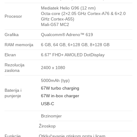
Mediatek Helio G96 (12 nm)
Octa-core (2×2.05 GHz Cortex-A76 & 6×2.0
Procesor
GHz Cortex-A55)
Mali-G57 MC2
Grafika
Qualcomm® Adreno™ 619
RAM memorija
6 GB, 64 GB, 6+128 GB, 8+128 GB
Ekran
6.67″ FHD+ AMOLED DotDisplay
Rezolucija
2400 x 1080
zaslona
5000mAh (typ)
67W turbo charging
Baterija i
punjenje
67W in-box charger
USB-C
Brzinomjer
Žiroskop
Funkcije
Otključavanje otiskom prsta i licem