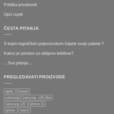
Politika privatnosti
Opći uvjeti
ČESTA PITANJA
S kojim logističkim prijevoznikom šaljete svoje pakete ?
Kakvo je jamstvo za rabljene telefone?
... Sva pitanja ...
PREGLEDAVATI PROIZVODE
apple
huawei
samsung
samsung s20 ultra
samsung s20
iphone 11
iphone
iwatch