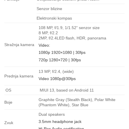
Senzor blizine
Elektronski kompas
108 MP, f/1.9, 1/1.52“ senzor size
8 MP, f/2.2
2MP, f/2.4LED flash, HDR, panorama
Stražnja kamera
Video:
1080p 1920×1080 | 30fps
720p 1280×720 | 30fps
13 MP, f/2.4, (wide)
Prednja kamera
Video 1080p@30fps
OS
MIUI 13, based on Android 11
Graphite Gray (Stealth Black), Polar White
Boje
(Phantom White), Star Blue
Dual speakers
3.5mm headphone jack
Zvuk
Hi-Res Audio certification