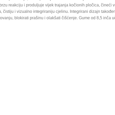
u reakciju i produljuje vijek trajanja kočionih pločica, čineći 
, čistiju i vizualno integriraniju cjelinu. Integrirani dizajn tako
vanju, blokirati prašinu i olakšati čišćenje. Gume od 8,5 inča u