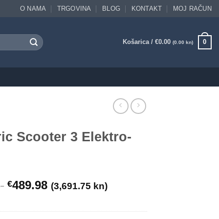
O NAMA
TRGOVINA
BLOG
KONTAKT
MOJ RAČUN
Košarica /
€
0.00
0
(0.00 kn)
ic Scooter 3 Elektro-
489.98
€
)
(3,691.75 kn)