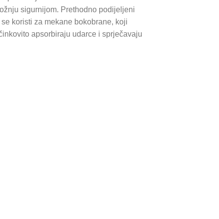
vožnju sigurnijom. Prethodno podijeljeni
đer se koristi za mekane bokobrane, koji
činkovito apsorbiraju udarce i sprječavaju