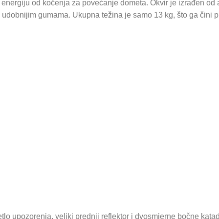
 energiju od kočenja za povećanje dometa. Okvir je izrađen od 
en udobnijim gumama. Ukupna težina je samo 13 kg, što ga čini p
tlo upozorenja, veliki prednji reflektor i dvosmjerne bočne katad