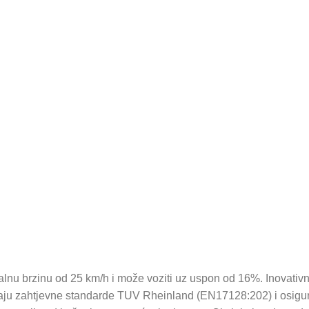
lnu brzinu od 25 km/h i može voziti uz uspon od 16%. Inovativni
vaju zahtjevne standarde TUV Rheinland (EN17128:202) i osigur