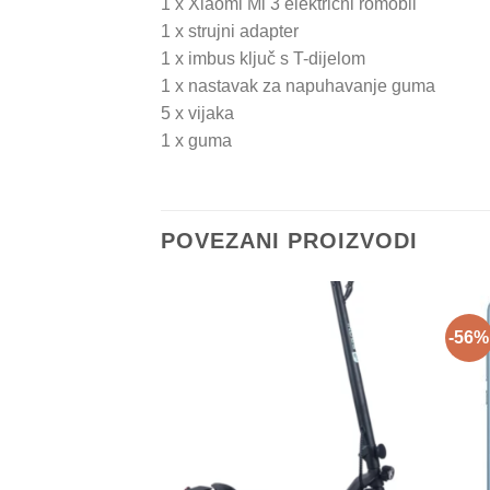
1 x Xiaomi Mi 3 električni romobil
1 x strujni adapter
1 x imbus ključ s T-dijelom
1 x nastavak za napuhavanje guma
5 x vijaka
1 x guma
POVEZANI PROIZVODI
-56%