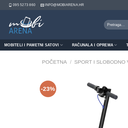
Skip
095 5273 860
INFO@MOBIARENA.HR
to
content
Pretraži:
MOBITELI I PAMETNI SATOVI
RAČUNALA I OPREMA
POČETNA
/
SPORT I SLOBODNO 
-23%