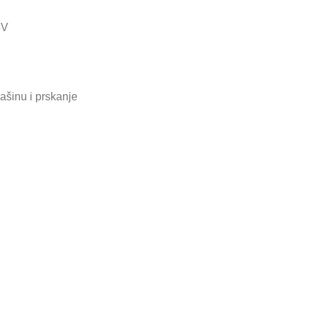
5V
rašinu i prskanje