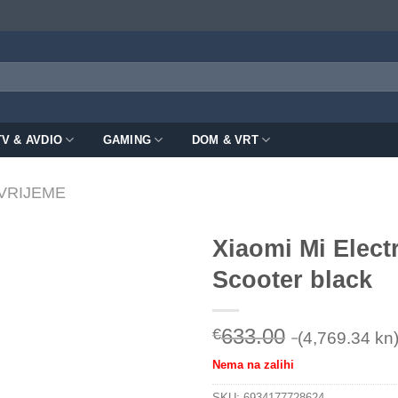
TV & AVDIO
GAMING
DOM & VRT
VRIJEME
Xiaomi Mi Electr
Scooter black
633.00
€
(4,769.34 kn
Nema na zalihi
SKU:
6934177728624