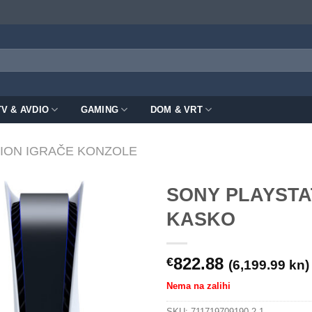
TV & AVDIO
GAMING
DOM & VRT
ION IGRAČE KONZOLE
SONY PLAYSTAT
KASKO
822.88
€
(6,199.99 kn)
Nema na zalihi
SKU:
711719709190-2-1