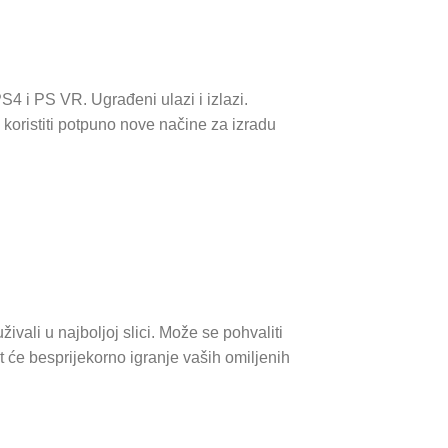
PS4 i PS VR. Ugrađeni ulazi i izlazi.
oristiti potpuno nove načine za izradu
vali u najboljoj slici. Može se pohvaliti
će besprijekorno igranje vaših omiljenih