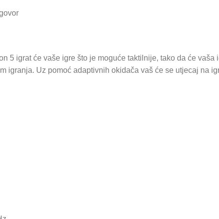
dgovor
 igrat će vaše igre što je moguće taktilnije, tako da će vaša igr
m igranja. Uz pomoć adaptivnih okidača vaš će se utjecaj na igru
Hz