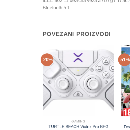
IEEE 802.11 bežična veza a / b / g / n / ac /
Bluetooth 5.1
POVEZANI PROIZVODI
-20%
-51%
GAMING
TURTLE BEACH Victrix Pro BFG
Dea