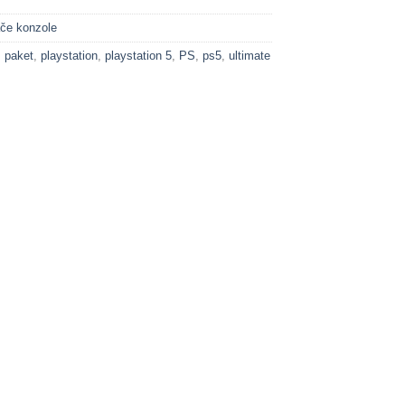
ače konzole
,
paket
,
playstation
,
playstation 5
,
PS
,
ps5
,
ultimate