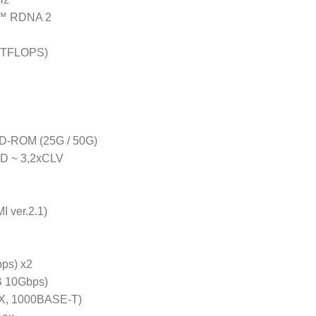
on™ RDNA 2
,3 TFLOPS)
BD-ROM (25G / 50G)
D ~ 3,2xCLV
 ver.2.1)
ps) x2
B 10Gbps)
TX, 1000BASE-T)