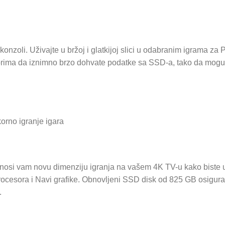
 konzoli. Uživajte u bržoj i glatkijoj slici u odabranim igrama za 
rima da iznimno brzo dohvate podatke sa SSD-a, tako da mogu k
orno igranje igara
nosi vam novu dimenziju igranja na vašem 4K TV-u kako biste uži
esora i Navi grafike. Obnovljeni SSD disk od 825 GB osigurat 
.