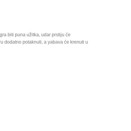
a biti puna užitka, udar prstiju će
 ​​dodatno potaknuti, a yabava će krenuti u