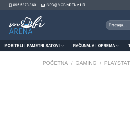
Skip
095 5273 860
INFO@MOBIARENA.HR
to
content
Pretraži:
MOBITELI I PAMETNI SATOVI
RAČUNALA I OPREMA
POČETNA
/
GAMING
/
PLAYSTAT