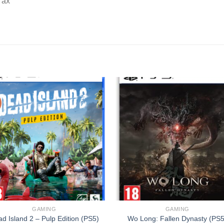
 ax
GAMING
GAMING
d Island 2 – Pulp Edition (PS5)
Wo Long: Fallen Dynasty (PS5