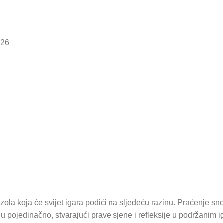
026
nzola koja će svijet igara podići na sljedeću razinu. Praćenje s
aju pojedinačno, stvarajući prave sjene i refleksije u podržanim