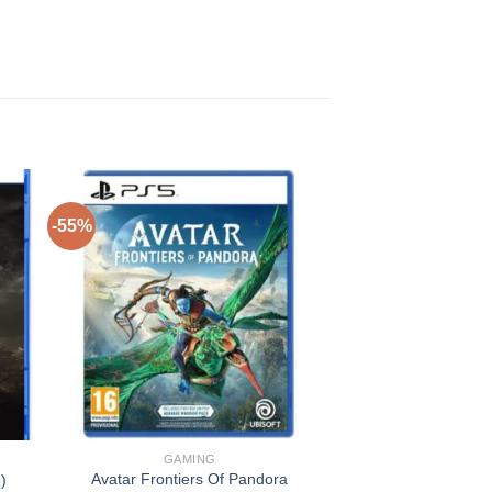
-55%
-63%
GAMING
GAMI
Avatar Frontiers Of Pandora
)
NBA 2K2