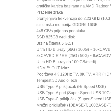
grafička kartica bazirana na AMD Rade
Praćenje zraka
promjenjiva frekvencija do 2,23 GHz (10
sistemska memorija GDDR6 16GB
448 GB/s prijenos podataka
SSD 825GB tvrdi disk
Brzina čitanja 5 GB/s
Ultra HD Blu-ray (66G / 100G) ~ 10xCAV
8xCAVBD-R / RE (25G / 50G) ~ 8xCAVDV
Ultra HD Blu-ray do 100 GB/medij
HDMI™ OUT izlaz
Podržava 4K 120Hz TV, 8K TV, VRR (HDMI
Tempest 3D AudioTech
USB Type-A priključak (Hi-Speed ​​USB)
USB Type-A port (Super-Speed ​​USB 10Gb
USB Type-C priključak (Super-Speed ​​US
Mrežni priključak (10BASE-T, 100BASE-