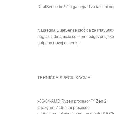
DualSense bežični gamepad za taktilni o
Napredna DualSense pločica za PlayStation 5
naglasiti dinamički senzorni odgovor tijeko
potpuno novoj dimenziji.
TEHNIČKE SPECIFIKACIJE:
x86-64-AMD Ryzen procesor ™ Zen 2
8-jezgreni / 16-nitni procesor
varijabilna frekvencija procesora do 3,5 G