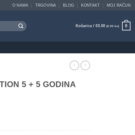
O NAMA
TRGOVINA
BLOG
KONTAKT
MOJ RAČUN
Košarica /
€
0.00
0
(0.00 kn)
ION 5 + 5 GODINA