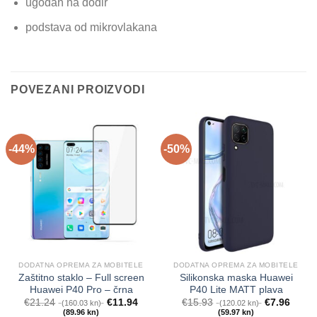
ugodan na dodir
podstava od mikrovlakana
POVEZANI PROIZVODI
-44%
-50%
DODATNA OPREMA ZA MOBITELE
DODATNA OPREMA ZA MOBITELE
Zaštitno staklo – Full screen
Silikonska maska Huawei
Huawei P40 Pro – črna
P40 Lite MATT plava
€
21.24
€
11.94
€
15.93
€
7.96
(160.03 kn)
(120.02 kn)
(89.96 kn)
(59.97 kn)