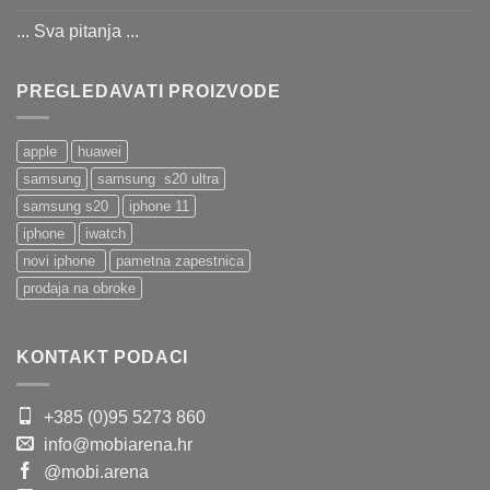
... Sva pitanja ...
PREGLEDAVATI PROIZVODE
apple
huawei
samsung
samsung s20 ultra
samsung s20
iphone 11
iphone
iwatch
novi iphone
pametna zapestnica
prodaja na obroke
KONTAKT PODACI
+385 (0)95 5273 860
info@mobiarena.hr
@mobi.arena