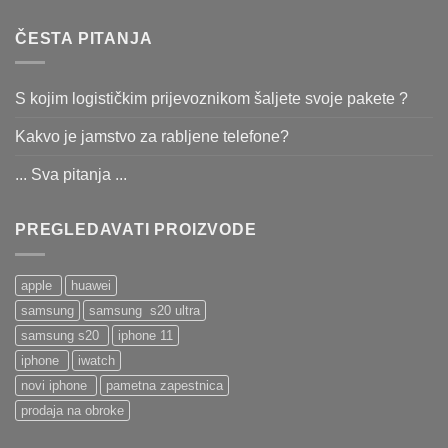
ČESTA PITANJA
S kojim logističkim prijevoznikom šaljete svoje pakete ?
Kakvo je jamstvo za rabljene telefone?
... Sva pitanja ...
PREGLEDAVATI PROIZVODE
apple
huawei
samsung
samsung s20 ultra
samsung s20
iphone 11
iphone
iwatch
novi iphone
pametna zapestnica
prodaja na obroke