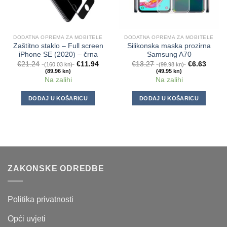
DODATNA OPREMA ZA MOBITELE
DODATNA OPREMA ZA MOBITELE
Zaštitno staklo – Full screen
Silikonska maska prozirna
iPhone SE (2020) – črna
Samsung A70
€
21.24
€
11.94
€
13.27
€
6.63
(160.03 kn)
(99.98 kn)
(89.96 kn)
(49.95 kn)
Na zalihi
Na zalihi
DODAJ U KOŠARICU
DODAJ U KOŠARICU
ZAKONSKE ODREDBE
Politika privatnosti
Opći uvjeti