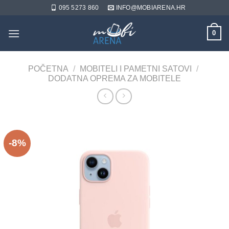
Skip
095 5273 860
INFO@MOBIARENA.HR
to
content
0
POČETNA
/
MOBITELI I PAMETNI SATOVI
/
DODATNA OPREMA ZA MOBITELE
-8%