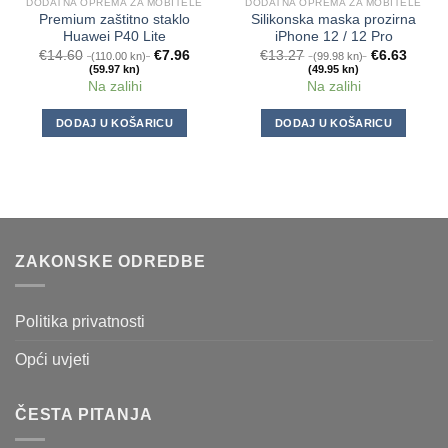
DODATNA OPREMA ZA MOBITELE
DODATNA OPREMA ZA MOBITELE
Premium zaštitno staklo
Silikonska maska prozirna
Huawei P40 Lite
iPhone 12 / 12 Pro
€
14.60
€
7.96
€
13.27
€
6.63
(110.00 kn)
(99.98 kn)
(59.97 kn)
(49.95 kn)
Na zalihi
Na zalihi
DODAJ U KOŠARICU
DODAJ U KOŠARICU
ZAKONSKE ODREDBE
Politika privatnosti
Opći uvjeti
ČESTA PITANJA