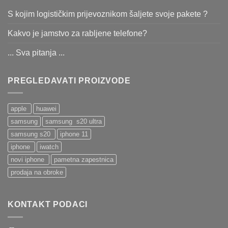
S kojim logističkim prijevoznikom šaljete svoje pakete ?
Kakvo je jamstvo za rabljene telefone?
... Sva pitanja ...
PREGLEDAVATI PROIZVODE
apple
huawei
samsung
samsung s20 ultra
samsung s20
iphone 11
iphone
iwatch
novi iphone
pametna zapestnica
prodaja na obroke
KONTAKT PODACI