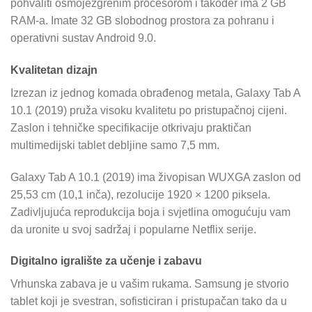
pohvaliti osmojezgrenim procesorom i također ima 2 GB
RAM-a. Imate 32 GB slobodnog prostora za pohranu i
operativni sustav Android 9.0.
Kvalitetan dizajn
Izrezan iz jednog komada obrađenog metala, Galaxy Tab A
10.1 (2019) pruža visoku kvalitetu po pristupačnoj cijeni.
Zaslon i tehničke specifikacije otkrivaju praktičan
multimedijski tablet debljine samo 7,5 mm.
Galaxy Tab A 10.1 (2019) ima živopisan WUXGA zaslon od
25,53 cm (10,1 inča), rezolucije 1920 × 1200 piksela.
Zadivljujuća reprodukcija boja i svjetlina omogućuju vam
da uronite u svoj sadržaj i popularne Netflix serije.
Digitalno igralište za učenje i zabavu
Vrhunska zabava je u vašim rukama. Samsung je stvorio
tablet koji je svestran, sofisticiran i pristupačan tako da u