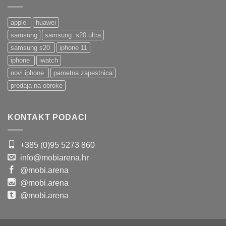
apple
huawei
samsung
samsung s20 ultra
samsung s20
iphone 11
iphone
iwatch
novi iphone
pametna zapestnica
prodaja na obroke
KONTAKT PODACI
+385 (0)95 5273 860
info@mobiarena.hr
@mobi.arena
@mobi.arena
@mobi.arena