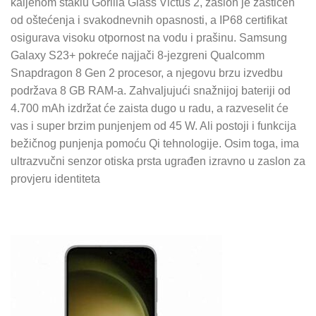
kaljenom staklu Gorilla Glass Victus 2, zaslon je zaštićen
od oštećenja i svakodnevnih opasnosti, a IP68 certifikat
osigurava visoku otpornost na vodu i prašinu. Samsung
Galaxy S23+ pokreće najjači 8-jezgreni Qualcomm
Snapdragon 8 Gen 2 procesor, a njegovu brzu izvedbu
podržava 8 GB RAM-a. Zahvaljujući snažnijoj bateriji od
4.700 mAh izdržat će zaista dugo u radu, a razveselit će
vas i super brzim punjenjem od 45 W. Ali postoji i funkcija
bežičnog punjenja pomoću Qi tehnologije. Osim toga, ima
ultrazvučni senzor otiska prsta ugrađen izravno u zaslon za
provjeru identiteta