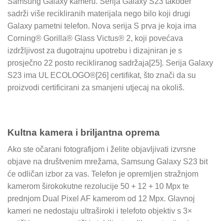
Samsung Galaxy kameru. Serija Galaxy S23 također
sadrži više recikliranih materijala nego bilo koji drugi
Galaxy pametni telefon. Nova serija S prva je koja ima
Corning® Gorilla® Glass Victus® 2, koji povećava
izdržljivost za dugotrajnu upotrebu i dizajniran je s
prosječno 22 posto recikliranog sadržaja[25]. Serija Galaxy
S23 ima UL ECOLOGO®[26] certifikat, što znači da su
proizvodi certificirani za smanjeni utjecaj na okoliš.
Kultna kamera i briljantna oprema
Ako ste očarani fotografijom i želite objavljivati ​​izvrsne
objave na društvenim mrežama, Samsung Galaxy S23 bit
će odličan izbor za vas. Telefon je opremljen stražnjom
kamerom širokokutne rezolucije 50 + 12 + 10 Mpx te
prednjom Dual Pixel AF kamerom od 12 Mpx. Glavnoj
kameri ne nedostaju ultraširoki i telefoto objektiv s 3×