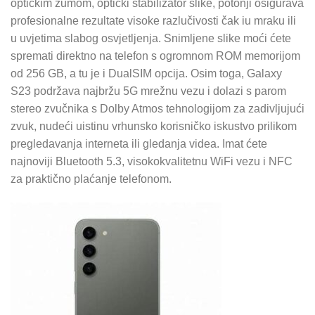
optičkim zumom, optički stabilizator slike, potonji osigurava
profesionalne rezultate visoke razlučivosti čak iu mraku ili
u uvjetima slabog osvjetljenja. Snimljene slike moći ćete
spremati direktno na telefon s ogromnom ROM memorijom
od 256 GB, a tu je i DualSIM opcija. Osim toga, Galaxy
S23 podržava najbržu 5G mrežnu vezu i dolazi s parom
stereo zvučnika s Dolby Atmos tehnologijom za zadivljujući
zvuk, nudeći uistinu vrhunsko korisničko iskustvo prilikom
pregledavanja interneta ili gledanja videa. Imat ćete
najnoviji Bluetooth 5.3, visokokvalitetnu WiFi vezu i NFC
za praktično plaćanje telefonom.