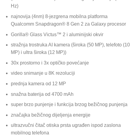
Hz)
najnovija (4nm) 8-jezgrena mobilna platforma
Qualcomm Snapdragon® 8 Gen 2 za Galaxy procesor
Gorilla® Glass Victus™ 2 i aluminijski okvir
stražnja trostruka AI kamera (široka (50 MP), telefoto (10
MP) i ultra široka (12 MP))
30x prostorno i 3x optičko povećanje
video snimanje u 8K rezoluciji
prednja kamera od 12 MP
snažna baterija od 4700 mAh
super brzo punjenje i funkcija brzog bežičnog punjenja
značajka bežičnog dijeljenja energije
ultrazvučni čitač otiska prsta ugrađen ispod zaslona
mobilnog telefona