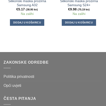
Silikonski maska prozirna
Silikonski maska prozirna
Samsung A32
Samsung S24+
€
5.17
€
9.98
(38.95 kn)
(75.19 kn)
Na zalihi
Na zalihi
DODAJ U KOŠARICU
DODAJ U KOŠARICU
ZAKONSKE ODREDBE
Politika privatnosti
Opći uvjeti
ČESTA PITANJA