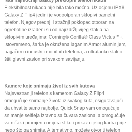
Naš najmoćniji Galaxy preklopni telefon ikada
Fleksibilnost nikada nije bila tako moćna. Uz ocjenu IPX8,
Galaxy Z Flip4 jedini je vodootporan sklopivi pametni
telefon. Njegov prednji i stražnji poklopac otporan na
ogrebotine izrađeni su od najizdržljivijeg stakla na
sklopivim uređajima: Corning® Gorilla® Glass Victus™+.
Istovremeno, šarka je okružena laganim Armor aluminijem,
najjačim u industriji mobilnih telefona, a ultratanko staklo
štiti glavni zaslon pri svakom savijanju.
Kamere koje snimaju život iz svih kutova
Najsvestraniji telefon s kamerom Galaxy Z Flip4
omogućuje snimanje života iz svakog kuta, osiguravajući
da uhvatite samo najbolje. Quick Snap vam omogućuje
snimanje selfieja izravno sa čuvara zaslona, ​​a omogućuje
vam čak i promjenu omjera slike i prikaz cijelog kadra prije
nego što ga snimite. Alternativno, možete otvoriti telefon i