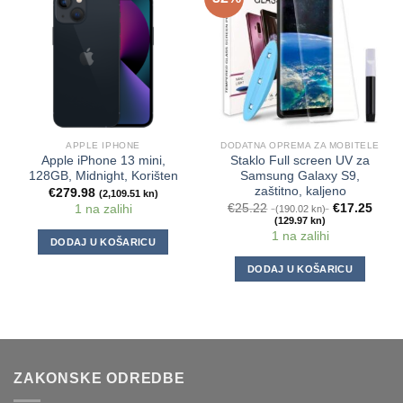
APPLE IPHONE
DODATNA OPREMA ZA MOBITELE
Apple iPhone 13 mini,
Staklo Full screen UV za
128GB, Midnight, Korišten
Samsung Galaxy S9,
zaštitno, kaljeno
€
279.98
(2,109.51 kn)
€
25.22
€
17.25
1 na zalihi
(190.02 kn)
(129.97 kn)
1 na zalihi
DODAJ U KOŠARICU
DODAJ U KOŠARICU
ZAKONSKE ODREDBE