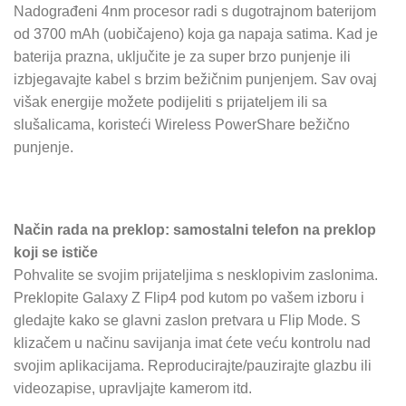
Nadograđeni 4nm procesor radi s dugotrajnom baterijom
od 3700 mAh (uobičajeno) koja ga napaja satima. Kad je
baterija prazna, uključite je za super brzo punjenje ili
izbjegavajte kabel s brzim bežičnim punjenjem. Sav ovaj
višak energije možete podijeliti s prijateljem ili sa
slušalicama, koristeći Wireless PowerShare bežično
punjenje.
Način rada na preklop: samostalni telefon na preklop
koji se ističe
Pohvalite se svojim prijateljima s nesklopivim zaslonima.
Preklopite Galaxy Z Flip4 pod kutom po vašem izboru i
gledajte kako se glavni zaslon pretvara u Flip Mode. S
klizačem u načinu savijanja imat ćete veću kontrolu nad
svojim aplikacijama. Reproducirajte/pauzirajte glazbu ili
videozapise, upravljajte kamerom itd.