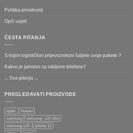
Politika privatnosti
Opći uvjeti
ČESTA PITANJA
S kojim logističkim prijevoznikom šaljete svoje pakete ?
Kakvo je jamstvo za rabljene telefone?
... Sva pitanja ...
PREGLEDAVATI PROIZVODE
apple
huawei
samsung
samsung s20 ultra
samsung s20
iphone 11