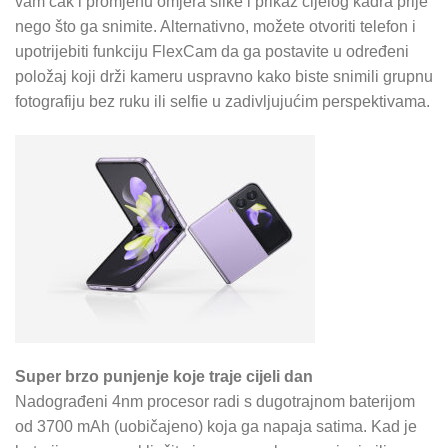
vam čak i promjenu omjera slike i prikaz cijelog kadra prije
nego što ga snimite. Alternativno, možete otvoriti telefon i
upotrijebiti funkciju FlexCam da ga postavite u određeni
položaj koji drži kameru uspravno kako biste snimili grupnu
fotografiju bez ruku ili selfie u zadivljujućim perspektivama.
Super brzo punjenje koje traje cijeli dan
Nadograđeni 4nm procesor radi s dugotrajnom baterijom
od 3700 mAh (uobičajeno) koja ga napaja satima. Kad je