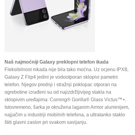
Naš najmoćniji Galaxy preklopni telefon ikada
Fleksibilnost nikada nije bila tako moćna. Uz ocjenu IPX8,
Galaxy Z Flip4 jedini je vodootporan sklopivi pametni
telefon. Njegov prednji i stražnji poklopac otporan na
ogrebotine izrađeni su od najizdržljivijeg stakla na
sklopivim uređajima: Corning® Gorilla® Glass Victus™+.
Istovremeno, šarka je okružena laganim Armor aluminijem,
najjačim u industriji mobilnih telefona, a ultratanko staklo
štiti glavni zaslon pri svakom savijanju.