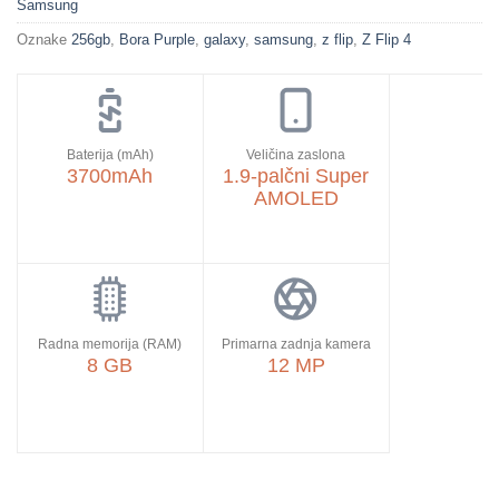
Samsung
Oznake
256gb
,
Bora Purple
,
galaxy
,
samsung
,
z flip
,
Z Flip 4
Baterija (mAh)
Veličina zaslona
3700mAh
1.9-palčni Super
AMOLED
Radna memorija (RAM)
Primarna zadnja kamera
8 GB
12 MP