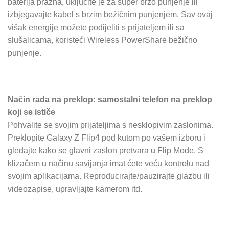
baterija prazna, uključite je za super brzo punjenje ili
izbjegavajte kabel s brzim bežičnim punjenjem. Sav ovaj
višak energije možete podijeliti s prijateljem ili sa
slušalicama, koristeći Wireless PowerShare bežično
punjenje.
Način rada na preklop: samostalni telefon na preklop
koji se ističe
Pohvalite se svojim prijateljima s nesklopivim zaslonima.
Preklopite Galaxy Z Flip4 pod kutom po vašem izboru i
gledajte kako se glavni zaslon pretvara u Flip Mode. S
klizačem u načinu savijanja imat ćete veću kontrolu nad
svojim aplikacijama. Reproducirajte/pauzirajte glazbu ili
videozapise, upravljajte kamerom itd.