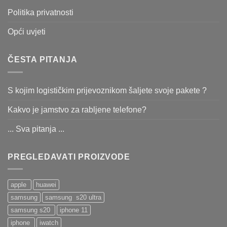
Politika privatnosti
Opći uvjeti
ČESTA PITANJA
S kojim logističkim prijevoznikom šaljete svoje pakete ?
Kakvo je jamstvo za rabljene telefone?
... Sva pitanja ...
PREGLEDAVATI PROIZVODE
apple
huawei
samsung
samsung s20 ultra
samsung s20
iphone 11
iphone
iwatch