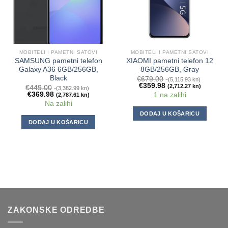
MOBITELI I PAMETNI SATOVI
MOBITELI I PAMETNI SATOVI
SAMSUNG pametni telefon
XIAOMI pametni telefon 12
Galaxy A36 6GB/256GB,
8GB/256GB, Gray
Black
€
679.00
(5,115.93 kn)
€
359.98
(2,712.27 kn)
€
449.00
(3,382.99 kn)
€
369.98
1 na zalihi
(2,787.61 kn)
Na zalihi
DODAJ U KOŠARICU
DODAJ U KOŠARICU
ZAKONSKE ODREDBE