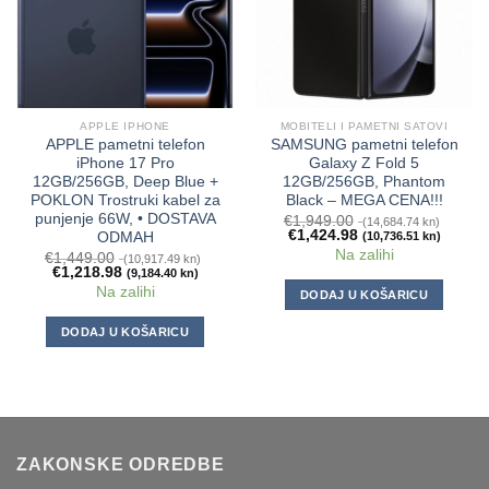
APPLE IPHONE
MOBITELI I PAMETNI SATOVI
APPLE pametni telefon
SAMSUNG pametni telefon
iPhone 17 Pro
Galaxy Z Fold 5
12GB/256GB, Deep Blue +
12GB/256GB, Phantom
POKLON Trostruki kabel za
Black – MEGA CENA!!!
punjenje 66W, • DOSTAVA
€
1,949.00
(14,684.74 kn)
€
1,424.98
(10,736.51 kn)
ODMAH
Na zalihi
€
1,449.00
(10,917.49 kn)
€
1,218.98
(9,184.40 kn)
Na zalihi
DODAJ U KOŠARICU
DODAJ U KOŠARICU
ZAKONSKE ODREDBE