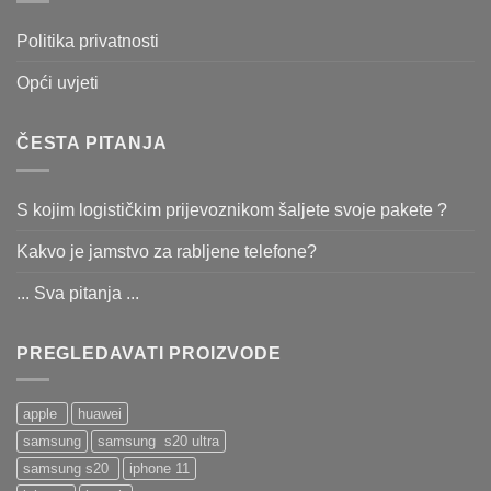
Politika privatnosti
Opći uvjeti
ČESTA PITANJA
S kojim logističkim prijevoznikom šaljete svoje pakete ?
Kakvo je jamstvo za rabljene telefone?
... Sva pitanja ...
PREGLEDAVATI PROIZVODE
apple
huawei
samsung
samsung s20 ultra
samsung s20
iphone 11