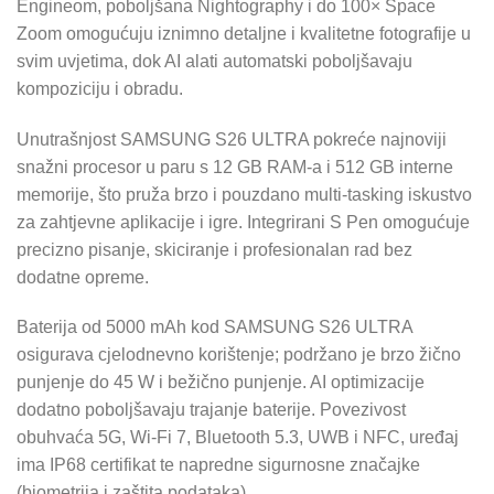
Engineom, poboljšana Nightography i do 100× Space
Zoom omogućuju iznimno detaljne i kvalitetne fotografije u
svim uvjetima, dok AI alati automatski poboljšavaju
kompoziciju i obradu.
Unutrašnjost SAMSUNG S26 ULTRA pokreće najnoviji
snažni procesor u paru s 12 GB RAM-a i 512 GB interne
memorije, što pruža brzo i pouzdano multi‑tasking iskustvo
za zahtjevne aplikacije i igre. Integrirani S Pen omogućuje
precizno pisanje, skiciranje i profesionalan rad bez
dodatne opreme.
Baterija od 5000 mAh kod SAMSUNG S26 ULTRA
osigurava cjelodnevno korištenje; podržano je brzo žično
punjenje do 45 W i bežično punjenje. AI optimizacije
dodatno poboljšavaju trajanje baterije. Povezivost
obuhvaća 5G, Wi‑Fi 7, Bluetooth 5.3, UWB i NFC, uređaj
ima IP68 certifikat te napredne sigurnosne značajke
(biometrija i zaštita podataka).