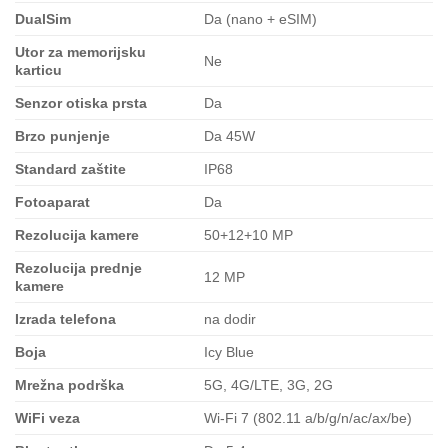
DualSim
Da (nano + eSIM)
Utor za memorijsku
Ne
karticu
Senzor otiska prsta
Da
Brzo punjenje
Da 45W
Standard zaštite
IP68
Fotoaparat
Da
Rezolucija kamere
50+12+10 MP
Rezolucija prednje
12 MP
kamere
Izrada telefona
na dodir
Boja
Icy Blue
Mrežna podrška
5G, 4G/LTE, 3G, 2G
WiFi veza
Wi-Fi 7 (802.11 a/b/g/n/ac/ax/be)