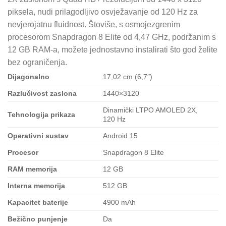
piksela, nudi prilagodljivo osvježavanje od 120 Hz za
nevjerojatnu fluidnost. Štoviše, s osmojezgrenim
procesorom Snapdragon 8 Elite od 4,47 GHz, podržanim s
12 GB RAM-a, možete jednostavno instalirati što god želite
bez ograničenja.
Dijagonalno
17,02 cm (6,7″)
Razlučivost zaslona
1440×3120
Dinamički LTPO AMOLED 2X,
Tehnologija prikaza
120 Hz
Operativni sustav
Android 15
Procesor
Snapdragon 8 Elite
RAM memorija
12 GB
Interna memorija
512 GB
Kapacitet baterije
4900 mAh
Bežično punjenje
Da