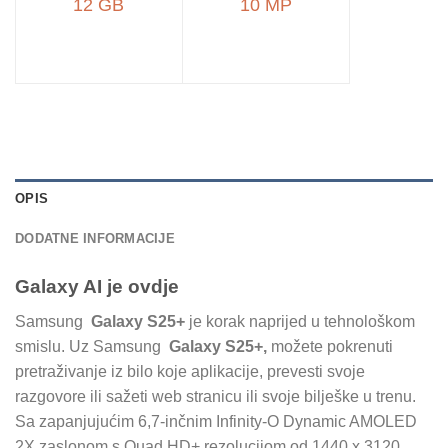
12 GB
10 MP
OPIS
DODATNE INFORMACIJE
Galaxy AI je ovdje
Samsung
Galaxy S25+
je korak naprijed u tehnološkom
smislu. Uz Samsung
Galaxy S25+,
možete pokrenuti
pretraživanje iz bilo koje aplikacije, prevesti svoje
razgovore ili sažeti web stranicu ili svoje bilješke u trenu.
Sa zapanjujućim 6,7-inčnim Infinity-O Dynamic AMOLED
2X zaslonom s Quad HD+ rezolucijom od 1440 x 3120