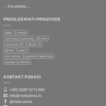
... Sva pitanja ...
PREGLEDAVATI PROIZVODE
apple
huawei
samsung
samsung s20 ultra
samsung s20
iphone 11
iphone
iwatch
novi iphone
pametna zapestnica
prodaja na obroke
KONTAKT PODACI
+385 (0)95 5273 860
info@mobiarena.hr
@mobi.arena