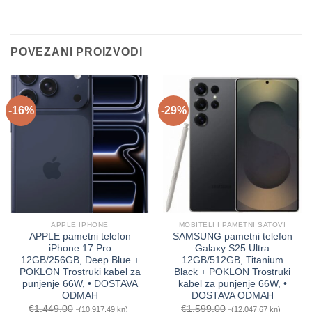
POVEZANI PROIZVODI
-16%
-29%
APPLE IPHONE
MOBITELI I PAMETNI SATOVI
APPLE pametni telefon
SAMSUNG pametni telefon
iPhone 17 Pro
Galaxy S25 Ultra
12GB/256GB, Deep Blue +
12GB/512GB, Titanium
POKLON Trostruki kabel za
Black + POKLON Trostruki
punjenje 66W, • DOSTAVA
kabel za punjenje 66W, •
ODMAH
DOSTAVA ODMAH
€
1,449.00
€
1,599.00
(10,917.49 kn)
(12,047.67 kn)