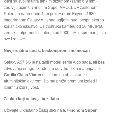
klasi sa svojim ultra tankim dizajnom (samo 6,9 mm) i
zadivljujućim 6,7-inčnim Super AMOLED+ zaslonom.
Pokretan naprednim 4nm procesorom Exynos 1680 i
integriranom Galaxy AI tehnologijom, nudi besprijekorno
korisničko iskustvo. Uz trostruku kameru od 50 MP, IP68
certifikat otpornosti i bateriju od 5000 mAh, spreman je za
sve izazove.
Nevjerojatno tanak, beskompromisno moćan
Galaxy A57 5G je najtanji model serije A do sada, ali bez
žrtvovanja snage. Izrađen je od vrhunskih materijala, s
Gorilla Glass Victus+
staklom na obje strane i
aluminijskim okvirom, što mu pruža premium izgled i
iznimnu izdržljivost.
Zaslon koji ostavlja bez daha
Uživajte u kristalno čistoj slici na
6,7-inčnom Super