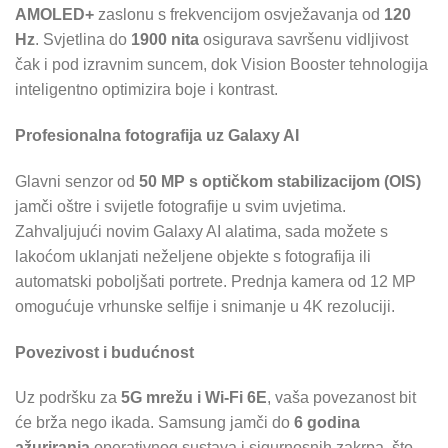
AMOLED+
zaslonu s frekvencijom osvježavanja od
120
Hz
. Svjetlina do
1900 nita
osigurava savršenu vidljivost
čak i pod izravnim suncem, dok Vision Booster tehnologija
inteligentno optimizira boje i kontrast.
Profesionalna fotografija uz Galaxy AI
Glavni senzor od
50 MP s optičkom stabilizacijom (OIS)
jamči oštre i svijetle fotografije u svim uvjetima.
Zahvaljujući novim Galaxy AI alatima, sada možete s
lakoćom uklanjati neželjene objekte s fotografija ili
automatski poboljšati portrete. Prednja kamera od 12 MP
omogućuje vrhunske selfije i snimanje u 4K rezoluciji.
Povezivost i budućnost
Uz podršku za
5G mrežu i Wi-Fi 6E
, vaša povezanost bit
će brža nego ikada. Samsung jamči do
6 godina
ažuriranja
operativnog sustava i sigurnosnih zakrpa, što