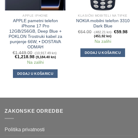
APPLE IPHONE
KLASIČNI MOBITELI NA TIPKE
APPLE pametni telefon
NOKIA mobilni telefon 3310
iPhone 17 Pro
Dark Blue
12GB/256GB, Deep Blue +
€
64.00
€
59.98
(482.21 kn)
(451.92 kn)
POKLON Trostruki kabel za
Na zalihi
punjenje 66W, • DOSTAVA
ODMAH
€
1,449.00
DODAJ U KOŠARICU
(10,917.49 kn)
€
1,218.98
(9,184.40 kn)
Na zalihi
DODAJ U KOŠARICU
ZAKONSKE ODREDBE
Politika privatnosti