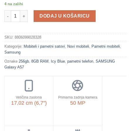
4 na zalihi
SAMSUNG pametni telefon Galaxy A57 8GB/256GB, Icyblue koli
DODAJ U KOŠARICU
SKU:
8806099028328
Kategorije:
Mobiteli i pametni satovi
,
Novi mobiteli
,
Pametni mobiteli
,
Samsung
Oznake
256gb
,
8GB RAM
,
Icy Blue
,
pametni telefon
,
SAMSUNG
Galaxy A57
Veličina zaslona
Primarna zadnja kamera
17,02 cm (6,7")
50 MP