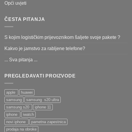
Opći uvjeti
ČESTA PITANJA
S kojim logističkim prijevoznikom šaljete svoje pakete ?
Kakvo je jamstvo za rabljene telefone?
... Sva pitanja ...
PREGLEDAVATI PROIZVODE
apple
huawei
samsung
samsung s20 ultra
samsung s20
iphone 11
iphone
iwatch
novi iphone
pametna zapestnica
prodaja na obroke