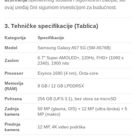
ovaj uređaj čini sigurnom investicijom za budućnost.
3. Tehničke specifikacije (Tablica)
Kategorija
Specifikacije
Model
Samsung Galaxy A57 5G (SM-A576B)
6.7″ Super AMOLED+, 120Hz, FHD+ (1080 x
Zaslon
2340), 1900 nits
Procesor
Exynos 1680 (4 nm), Octa-core
Memorija
8 GB / 12 GB LPDDR5X
(RAM)
Pohrana
256 GB (UFS 3.1), bez utora za microSD
Zadnja
50 MP (glavna, OIS) + 12 MP (ultra-široka) + 5
kamera
MP (makro)
Prednja
12 MP, 4K video podrška
kamera