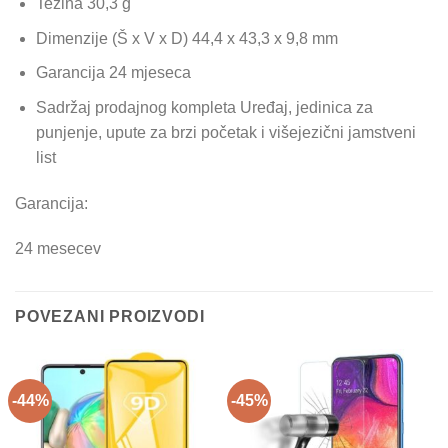
Težina 30,3 g
Dimenzije (Š x V x D) 44,4 x 43,3 x 9,8 mm
Garancija 24 mjeseca
Sadržaj prodajnog kompleta Uređaj, jedinica za
punjenje, upute za brzi početak i višejezični jamstveni
list
Garancija:
24 mesecev
POVEZANI PROIZVODI
-44%
-45%