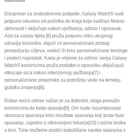
dobrobiti
Dizajniran za svakodnevne pobjede, Galaxy Watch5 nudi
potpuno iskustvo od početka do kraja koje nadilazi fitness
aktivnosti i uključuje nakon vježbanja, odmor i oporavak.
Alat za sastav tijela [6] pruža potpunu sliku ukupnog
zdravlja korisnika, dajući im personalizirani pristup
postavljanju ciljeva, vodeći ih kroz personalizirane treninge
i prateći napredak. Kada je vrijeme za odmor, serija Galaxy
Watch5 korisnicima pruža podatke o oporavku uključujući
otkucaje srca nakon intenzivnog vježbanja[7] i
personalizirane preporuke za potrošnju vode na temelju
gubitka znojenja[8].
Dobar noćni odmor važan je za dobrobit, stoga pomaže
korisnicima da bolje spavaju[9]. Oni nude razumijevanje
obrazaca spavanja kroz rezultate spavanja koji prate faze
spavanja, zajedno s otkrivanjem hrkanja[10] i razine kisika
u krvi. Time možemo postići poboljšane navike spavanja s