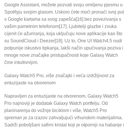
Google Assistant, možete pozvati svoju omiljenu pjesmu u
Spotifyju svojim glasom. Uskoro ćete moći pronaći svoj put
s Google kartama sa svog zapešća[16] bez povezivanja s
vašim pametnim telefonom[17]. Ljubitelji glazbe i zvuka
cijenit će ažuriranja, koja uključuju nove aplikacije kao što
su SoundCloud i Deezer[18]. Uz to, One UI Watch4.5 nudi
potpunije iskustvo tipkanja, lakši način upućivanja poziva i
mnoge nove značajke pristupačnosti koje Galaxy Watch
čine intuitivnijim.
Galaxy Watch5 Pro, više značajki i veća izdržljivost za
entuzijaste na otvorenom
Napravljen za entuzijaste na otvorenom, Galaxy Watch5
Pro najnoviji je dodatak Galaxy Watch portfelju. Od
planinarenja do vožnje biciklom i više, Watch5 Pro
spreman je za izazov zahvaljujući vrhunskim materijalima.
Sadrži poboljšani safirni kristal koji je otporniji na habanje i