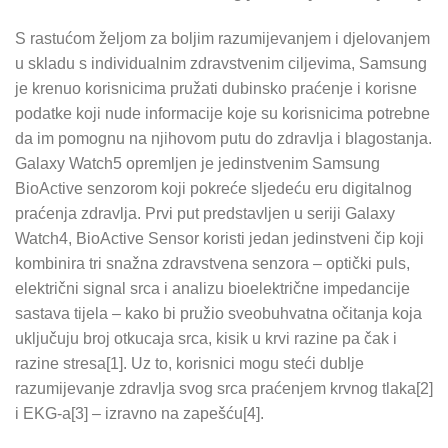
S rastućom željom za boljim razumijevanjem i djelovanjem
u skladu s individualnim zdravstvenim ciljevima, Samsung
je krenuo korisnicima pružati dubinsko praćenje i korisne
podatke koji nude informacije koje su korisnicima potrebne
da im pomognu na njihovom putu do zdravlja i blagostanja.
Galaxy Watch5 opremljen je jedinstvenim Samsung
BioActive senzorom koji pokreće sljedeću eru digitalnog
praćenja zdravlja. Prvi put predstavljen u seriji Galaxy
Watch4, BioActive Sensor koristi jedan jedinstveni čip koji
kombinira tri snažna zdravstvena senzora – optički puls,
električni signal srca i analizu bioelektrične impedancije
sastava tijela – kako bi pružio sveobuhvatna očitanja koja
uključuju broj otkucaja srca, kisik u krvi razine pa čak i
razine stresa[1]. Uz to, korisnici mogu steći dublje
razumijevanje zdravlja svog srca praćenjem krvnog tlaka[2]
i EKG-a[3] – izravno na zapešću[4].