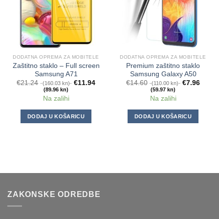
DODATNA OPREMA ZA MOBITELE
DODATNA OPREMA ZA MOBITELE
Zaštitno staklo – Full screen
Premium zaštitno staklo
Samsung A71
Samsung Galaxy A50
€
21.24
€
11.94
€
14.60
€
7.96
(160.03 kn)
(110.00 kn)
(89.96 kn)
(59.97 kn)
Na zalihi
Na zalihi
DODAJ U KOŠARICU
DODAJ U KOŠARICU
ZAKONSKE ODREDBE