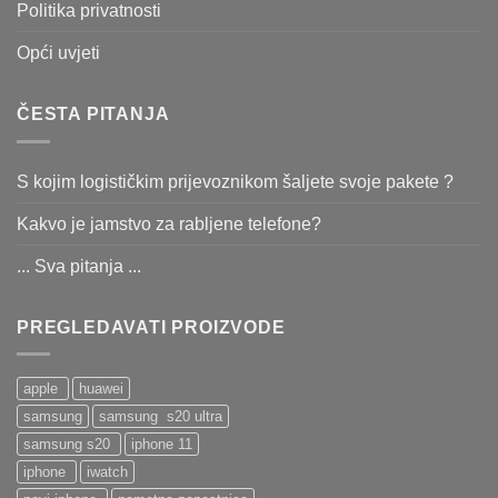
Politika privatnosti
Opći uvjeti
ČESTA PITANJA
S kojim logističkim prijevoznikom šaljete svoje pakete ?
Kakvo je jamstvo za rabljene telefone?
... Sva pitanja ...
PREGLEDAVATI PROIZVODE
apple
huawei
samsung
samsung s20 ultra
samsung s20
iphone 11
iphone
iwatch