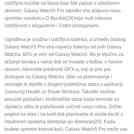
izdržljivo kućište od titana koje štiti zaslon s izbočenim
okvirom. Galaxy Watch5 Pro također ima potpuno novu
sportsku narukvicu D-Buckle[19] koja nudi robusnu
izdržljivost s elegantnim i čistim pristajanjem.
Ugrađena je snažna i izdržljiva baterija, a između ostalog
Galaxy Watch5 Pro ima najveću bateriju od svih Galaxy
Watcha. 60% je veći od Galaxy Watch4, što je ključno za
držanje koraka s vama dok se hvatate u koštac s novom
stazom. Iskoristite prednosti GPX-a, koji je prvi put
dostupan na Galaxy Watchu. Idite na planinarenje i
snimajte te dijelite s drugim ljubiteljima staza u aplikaciji
Samsung Health uz Route Workout. Također možete
preuzeti pješačke i biciklističke staze kada trenirate za
sljedeću utrku ili pokušavate začiniti svoju rutinu. Držite
pogled na stazi i na karti dok planinarite ili vozite bicikl s
intuitivnim uputama skretanje po skretanje[20]. Kada
budete spremni krenuti kući, Galaxy Watch5 Pro može vas