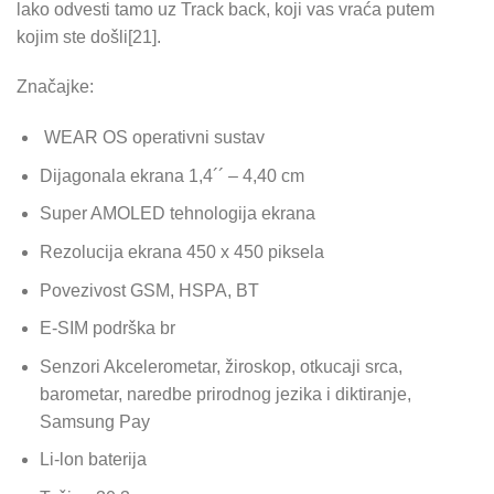
lako odvesti tamo uz Track back, koji vas vraća putem
kojim ste došli[21].
Značajke:
WEAR OS operativni sustav
Dijagonala ekrana 1,4´´ – 4,40 cm
Super AMOLED tehnologija ekrana
Rezolucija ekrana 450 x 450 piksela
Povezivost GSM, HSPA, BT
E-SIM podrška br
Senzori Akcelerometar, žiroskop, otkucaji srca,
barometar, naredbe prirodnog jezika i diktiranje,
Samsung Pay
Li-lon baterija