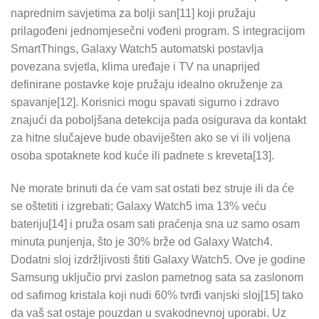
naprednim savjetima za bolji san[11] koji pružaju
prilagođeni jednomjesečni vođeni program. S integracijom
SmartThings, Galaxy Watch5 automatski postavlja
povezana svjetla, klima uređaje i TV na unaprijed
definirane postavke koje pružaju idealno okruženje za
spavanje[12]. Korisnici mogu spavati sigurno i zdravo
znajući da poboljšana detekcija pada osigurava da kontakt
za hitne slučajeve bude obaviješten ako se vi ili voljena
osoba spotaknete kod kuće ili padnete s kreveta[13].
Ne morate brinuti da će vam sat ostati bez struje ili da će
se oštetiti i izgrebati; Galaxy Watch5 ima 13% veću
bateriju[14] i pruža osam sati praćenja sna uz samo osam
minuta punjenja, što je 30% brže od Galaxy Watch4.
Dodatni sloj izdržljivosti štiti Galaxy Watch5. Ove je godine
Samsung uključio prvi zaslon pametnog sata sa zaslonom
od safirnog kristala koji nudi 60% tvrđi vanjski sloj[15] tako
da vaš sat ostaje pouzdan u svakodnevnoj uporabi. Uz