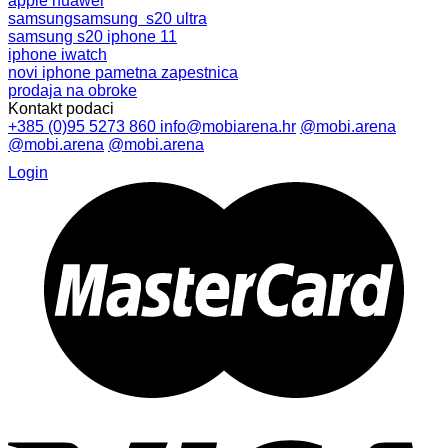
apple
huawei
samsung
samsung s20 ultra
samsung s20
iphone 11
iphone
iwatch
novi iphone
pametna zapestnica
prodaja na obroke
Kontakt podaci
+385 (0)95 5273 860
info@mobiarena.hr
@mobi.arena
@mobi.arena
@mobi.arena
Login