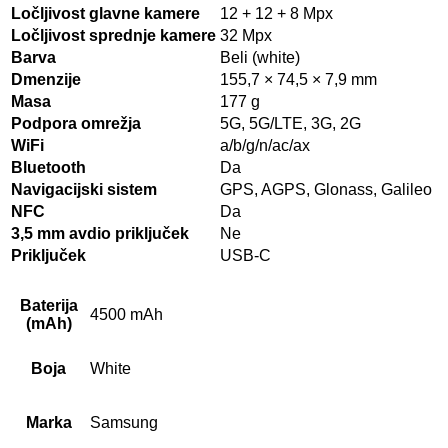
Ločljivost glavne kamere
12 + 12 + 8 Mpx
Ločljivost sprednje kamere
32 Mpx
Barva
Beli (white)
Dmenzije
155,7 × 74,5 × 7,9 mm
Masa
177 g
Podpora omrežja
5G, 5G/LTE, 3G, 2G
WiFi
a/b/g/n/ac/ax
Bluetooth
Da
Navigacijski sistem
GPS, AGPS, Glonass, Galileo
NFC
Da
3,5 mm avdio priključek
Ne
Priključek
USB-C
Baterija
4500 mAh
(mAh)
Boja
White
Marka
Samsung