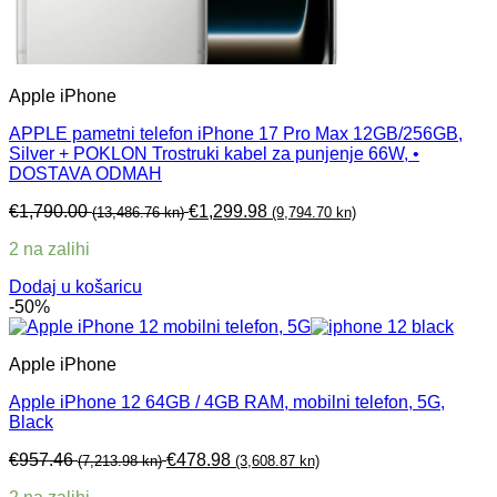
Apple iPhone
APPLE pametni telefon iPhone 17 Pro Max 12GB/256GB,
Silver + POKLON Trostruki kabel za punjenje 66W, •
DOSTAVA ODMAH
€
1,790.00
€
1,299.98
(13,486.76 kn)
(9,794.70 kn)
2 na zalihi
Dodaj u košaricu
-50%
Apple iPhone
Apple iPhone 12 64GB / 4GB RAM, mobilni telefon, 5G,
Black
€
957.46
€
478.98
(7,213.98 kn)
(3,608.87 kn)