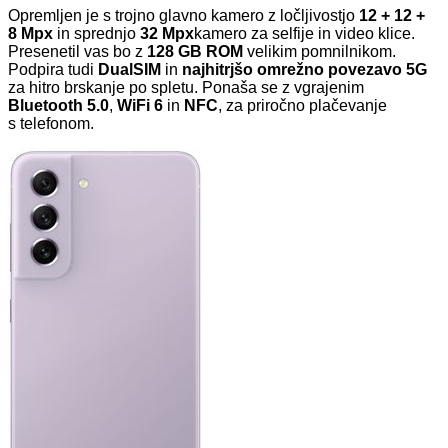
Opremljen je s trojno glavno kamero z ločljivostjo
12 + 12 +
8 Mpx
in sprednjo
32 Mpx
kamero za selfije in video klice.
Presenetil vas bo z
128 GB ROM
velikim pomnilnikom.
Podpira tudi
DualSIM
in
najhitrjšo omrežno povezavo 5G
za hitro brskanje po spletu. Ponaša se z vgrajenim
Bluetooth 5.0
,
WiFi 6
in
NFC
, za priročno plačevanje
s telefonom.