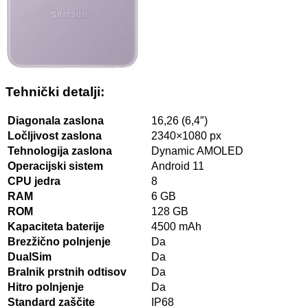
Tehnički detalji:
Diagonala zaslona
16,26 (6,4″)
Ločljivost zaslona
2340×1080 px
Tehnologija zaslona
Dynamic AMOLED
Operacijski sistem
Android 11
CPU jedra
8
RAM
6 GB
ROM
128 GB
Kapaciteta baterije
4500 mAh
Brezžično polnjenje
Da
DualSim
Da
Bralnik prstnih odtisov
Da
Hitro polnjenje
Da
Standard zaščite
IP68