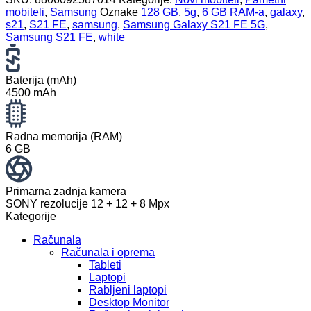
mobiteli
,
Samsung
Oznake
128 GB
,
5g
,
6 GB RAM-a
,
galaxy
,
s21
,
S21 FE
,
samsung
,
Samsung Galaxy S21 FE 5G
,
Samsung S21 FE
,
white
Baterija (mAh)
4500 mAh
Radna memorija (RAM)
6 GB
Primarna zadnja kamera
SONY rezolucije 12 + 12 + 8 Mpx
Kategorije
Računala
Računala i oprema
Tableti
Laptopi
Rabljeni laptopi
Desktop Monitor