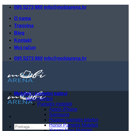
Skip
095 5273 860
info@mobiarena.hr
to
content
O nama
Trgovina
Blog
Kontakt
Moj račun
095 5273 860
info@mobiarena.hr
Mobiteli i pametni satovi
Novi mobiteli
Pametni mobiteli
Apple iPhone
Samsung
Huawei pametni telefon
Honor Pametni Mobiteli
Pretraži:
Xiaomi Novi Mobiteli