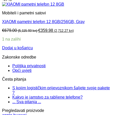
Mobiteli i pametni satovi
XIAOMI pametni telefon 12 8GB/256GB, Gray
€
679.00
€
359.98
(5,115.93 kn)
(2,712.27 kn)
1 na zalihi
Dodaj u košaricu
Zakonske odredbe
Politika privatnosti
Opći uvjeti
Česta pitanja
S kojim logističkim prijevoznikom šaljete svoje pakete
?
Kakvo je jamstvo za rabljene telefone?
... Sva pitanja ...
Pregledavati proizvode