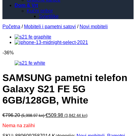
Dom & Vrt
Kučni pribor
Svjetiljke
Početna
/
Mobiteli i pametni satovi
/
Novi mobiteli
-36%
SAMSUNG pametni telefon
Galaxy S21 FE 5G
6GB/128GB, White
€
796.20
€
509.98
(5,998.97 kn)
(3,842.44 kn)
Nema na zalihi
SKU:
8806092587014
Kategorije:
Novi mobiteli
,
Pametni