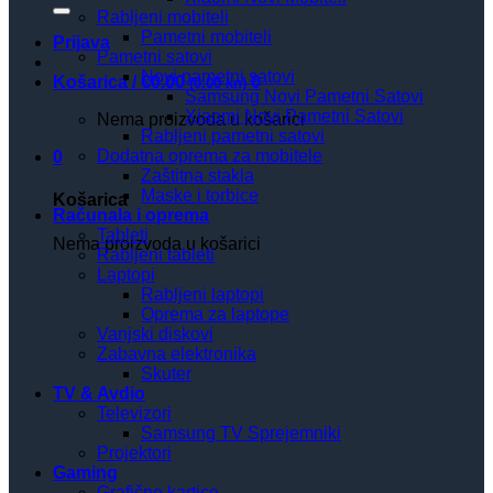
Rabljeni mobiteli
Pametni mobiteli
Prijava
Pametni satovi
Novi pametni satovi
Košarica /
€
0.00
0
(0.00 kn)
Samsung Novi Pametni Satovi
Xiaomi Novi Pametni Satovi
Nema proizvoda u košarici
Rabljeni pametni satovi
Dodatna oprema za mobitele
0
Zaštitna stakla
Maske i torbice
Košarica
Računala i oprema
Tableti
Nema proizvoda u košarici
Rabljeni tableti
Laptopi
Rabljeni laptopi
Oprema za laptope
Vanjski diskovi
Zabavna elektronika
Skuter
TV & Avdio
Televizori
Samsung TV Sprejemniki
Projektori
Gaming
Grafične kartice