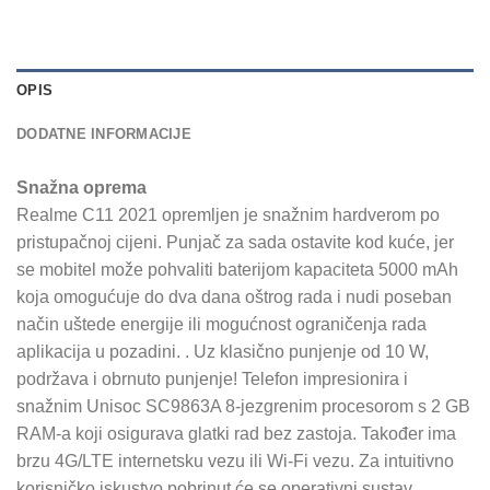
OPIS
DODATNE INFORMACIJE
Snažna oprema
Realme C11 2021 opremljen je snažnim hardverom po
pristupačnoj cijeni. Punjač za sada ostavite kod kuće, jer
se mobitel može pohvaliti baterijom kapaciteta 5000 mAh
koja omogućuje do dva dana oštrog rada i nudi poseban
način uštede energije ili mogućnost ograničenja rada
aplikacija u pozadini. . Uz klasično punjenje od 10 W,
podržava i obrnuto punjenje! Telefon impresionira i
snažnim Unisoc SC9863A 8-jezgrenim procesorom s 2 GB
RAM-a koji osigurava glatki rad bez zastoja. Također ima
brzu 4G/LTE internetsku vezu ili Wi-Fi vezu. Za intuitivno
korisničko iskustvo pobrinut će se operativni sustav