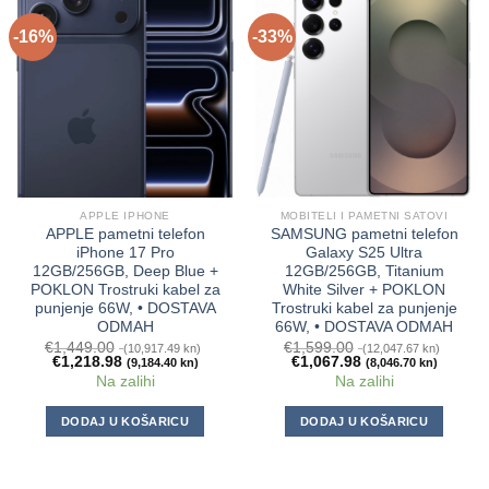
-16%
-33%
APPLE IPHONE
MOBITELI I PAMETNI SATOVI
APPLE pametni telefon
SAMSUNG pametni telefon
iPhone 17 Pro
Galaxy S25 Ultra
12GB/256GB, Deep Blue +
12GB/256GB, Titanium
POKLON Trostruki kabel za
White Silver + POKLON
punjenje 66W, • DOSTAVA
Trostruki kabel za punjenje
ODMAH
66W, • DOSTAVA ODMAH
€
1,449.00
€
1,599.00
(10,917.49 kn)
(12,047.67 kn)
€
1,218.98
€
1,067.98
(9,184.40 kn)
(8,046.70 kn)
Na zalihi
Na zalihi
DODAJ U KOŠARICU
DODAJ U KOŠARICU