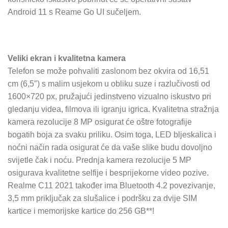
Android 11 s Reame Go UI sučeljem.
Veliki ekran i kvalitetna kamera
Telefon se može pohvaliti zaslonom bez okvira od 16,51
cm (6,5″) s malim usjekom u obliku suze i razlučivosti od
1600×720 px, pružajući jedinstveno vizualno iskustvo pri
gledanju videa, filmova ili igranju igrica. Kvalitetna stražnja
kamera rezolucije 8 MP osigurat će oštre fotografije
bogatih boja za svaku priliku. Osim toga, LED bljeskalica i
noćni način rada osigurat će da vaše slike budu dovoljno
svijetle čak i noću. Prednja kamera rezolucije 5 MP
osigurava kvalitetne selfije i besprijekorne video pozive.
Realme C11 2021 također ima Bluetooth 4.2 povezivanje,
3,5 mm priključak za slušalice i podršku za dvije SIM
kartice i memorijske kartice do 256 GB**!