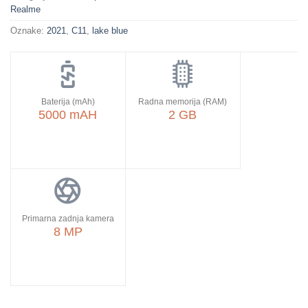
Realme
Oznake:
2021
,
C11
,
lake blue
Baterija (mAh)
Radna memorija (RAM)
5000 mAH
2 GB
Primarna zadnja kamera
8 MP