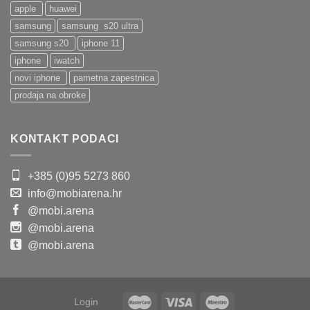
apple
huawei
samsung
samsung s20 ultra
samsung s20
iphone 11
iphone
iwatch
novi iphone
pametna zapestnica
prodaja na obroke
KONTAKT PODACI
+385 (0)95 5273 860
info@mobiarena.hr
@mobi.arena
@mobi.arena
@mobi.arena
Login