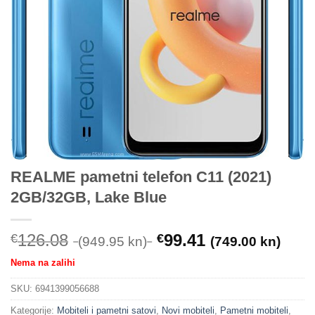
REALME pametni telefon C11 (2021)
2GB/32GB, Lake Blue
126.08
99.41
€
€
(949.95 kn)
(749.00 kn)
Nema na zalihi
SKU:
6941399056688
Kategorije:
Mobiteli i pametni satovi
,
Novi mobiteli
,
Pametni mobiteli
,