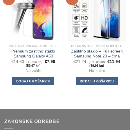
DODATNA OPREMA ZA MOBITELE
DODATNA OPREMA ZA MOBITELE
Premium zaštitno staklo
Zaštitno staklo – Full screen
Samsung Galaxy A50
Samsung Note 20 – črna
€
14.60
€
7.96
€
21.24
€
11.94
(110.00 kn)
(160.03 kn)
(59.97 kn)
(89.96 kn)
Na zalihi
Na zalihi
DODAJ U KOŠARICU
DODAJ U KOŠARICU
ZAKONSKE ODREDBE