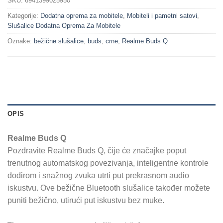
SKU:
6941399025950
Kategorije:
Dodatna oprema za mobitele
,
Mobiteli i pametni satovi
,
Slušalice Dodatna Oprema Za Mobitele
Oznake:
bežične slušalice
,
buds
,
crne
,
Realme Buds Q
OPIS
Realme Buds Q
Pozdravite Realme Buds Q, čije će značajke poput
trenutnog automatskog povezivanja, inteligentne kontrole
dodirom i snažnog zvuka utrti put prekrasnom audio
iskustvu. Ove bežične Bluetooth slušalice također možete
puniti bežično, utirući put iskustvu bez muke.