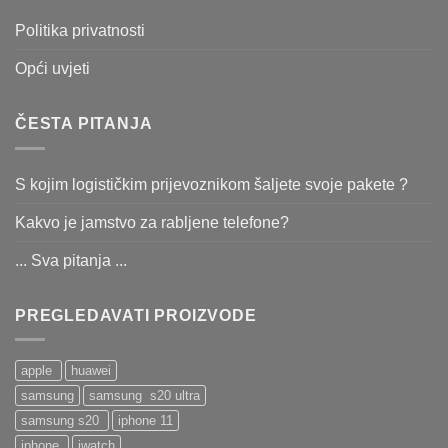
Politika privatnosti
Opći uvjeti
ČESTA PITANJA
S kojim logističkim prijevoznikom šaljete svoje pakete ?
Kakvo je jamstvo za rabljene telefone?
... Sva pitanja ...
PREGLEDAVATI PROIZVODE
apple
huawei
samsung
samsung s20 ultra
samsung s20
iphone 11
iphone
iwatch