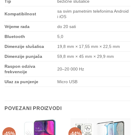
Tip
bežične slušalice
sa svim pametnim telefonima Android
Kompatibilnost
i iOS
Vrijeme rada
do 20 sati
Bluetooth
5,0
Dimenzije slušalica
19,8 mm × 17,55 mm × 22,5 mm
Dimenzije punjača
59,8 mm × 45 mm × 29,9 mm
Raspon odziva
20–20 000 Hz
frekvencije
Ulaz za punjenje
Micro USB
POVEZANI PROIZVODI
-45%
-44%