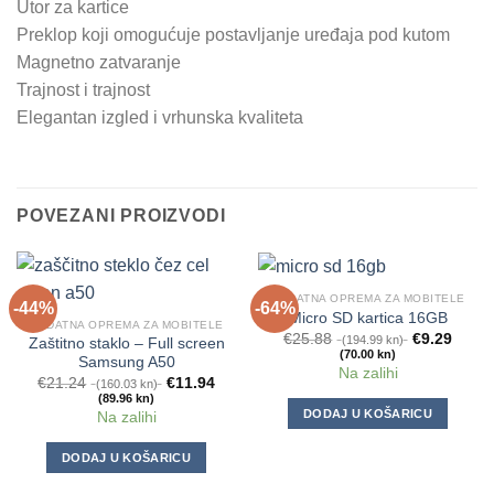
Utor za kartice
Preklop koji omogućuje postavljanje uređaja pod kutom
Magnetno zatvaranje
Trajnost i trajnost
Elegantan izgled i vrhunska kvaliteta
POVEZANI PROIZVODI
DODATNA OPREMA ZA MOBITELE
-44%
-64%
Micro SD kartica 16GB
DODATNA OPREMA ZA MOBITELE
€
25.88
€
9.29
(194.99 kn)
Zaštitno staklo – Full screen
(70.00 kn)
Samsung A50
Na zalihi
€
21.24
€
11.94
(160.03 kn)
(89.96 kn)
DODAJ U KOŠARICU
Na zalihi
DODAJ U KOŠARICU