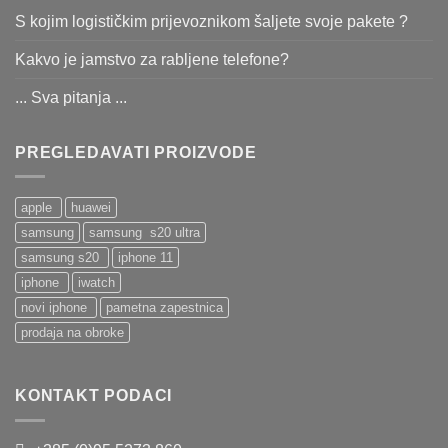
S kojim logističkim prijevoznikom šaljete svoje pakete ?
Kakvo je jamstvo za rabljene telefone?
... Sva pitanja ...
PREGLEDAVATI PROIZVODE
apple
huawei
samsung
samsung s20 ultra
samsung s20
iphone 11
iphone
iwatch
novi iphone
pametna zapestnica
prodaja na obroke
KONTAKT PODACI