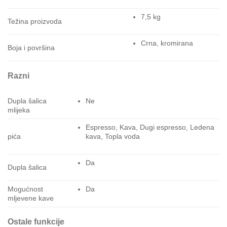
7,5 kg
Težina proizvoda
Crna, kromirana
Boja i površina
Razni
Dupla šalica
Ne
mlijeka
Espresso, Kava, Dugi espresso, Ledena
pića
kava, Topla voda
Da
Dupla šalica
Mogućnost
Da
mljevene kave
Ostale funkcije