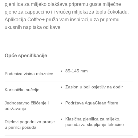
pjenilica za mlijeko olakšava pripremu guste mliječne
pjene za cappuccino ili vrućeg mlijeka za toplu čokoladu.
Aplikacija Coffee+ pruža vam inspiraciju za pripremu
ukusnih napitaka od kave.
Opće specifikacije
85-145 mm
Podesiva visina mlaznice
Zaslon u boji osjetljiv na dodir
Korisničko sučelje
Jednostavno čišćenje i
Podržava AquaClean filtere
održavanje
Klasična pjenilica za mlijeko,
Dijelovi pogodni za pranje
posuda za skupljanje tekućine
u perilici posuđa