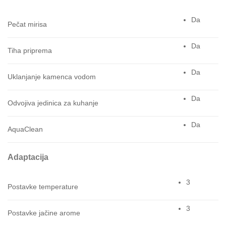
Da
Pečat mirisa
Da
Tiha priprema
Da
Uklanjanje kamenca vodom
Da
Odvojiva jedinica za kuhanje
Da
AquaClean
Adaptacija
3
Postavke temperature
3
Postavke jačine arome