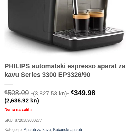
PHILIPS automatski espresso aparat za
kavu Series 3300 EP3326/90
508.00
349.98
€
€
(3,827.53 kn)
(2,636.92 kn)
Nema na zalihi
SKU:
8720389030277
Kategorije:
Aparati za kavu
,
Kučanski aparati