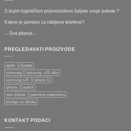
S kojim logističkim prijevoznikom šaljete svoje pakete ?
Kakvo je jamstvo za rabljene telefone?
... Sva pitanja ...
PREGLEDAVATI PROIZVODE
apple
huawei
samsung
samsung s20 ultra
samsung s20
iphone 11
iphone
iwatch
novi iphone
pametna zapestnica
prodaja na obroke
KONTAKT PODACI