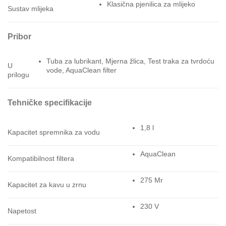
Klasična pjenilica za mlijeko
Sustav mlijeka
Pribor
Tuba za lubrikant, Mjerna žlica, Test traka za tvrdoću
U
vode, AquaClean filter
prilogu
Tehničke specifikacije
1,8 l
Kapacitet spremnika za vodu
AquaClean
Kompatibilnost filtera
275 Mr
Kapacitet za kavu u zrnu
230 V
Napetost